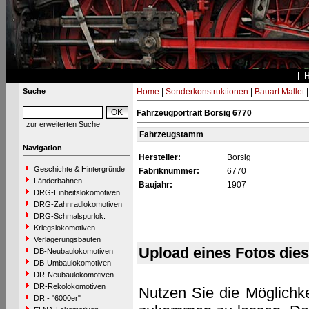
Suche
Home
|
Sonderkonstruktionen
|
Bauart Mallet
Fahrzeugportrait Borsig 6770
zur erweiterten Suche
Fahrzeugstamm
Navigation
Hersteller:
Borsig
Geschichte & Hintergründe
Fabriknummer:
6770
Länderbahnen
Baujahr:
1907
DRG-Einheitslokomotiven
DRG-Zahnradlokomotiven
DRG-Schmalspurlok.
Kriegslokomotiven
Verlagerungsbauten
Upload eines Fotos die
DB-Neubaulokomotiven
DB-Umbaulokomotiven
DR-Neubaulokomotiven
DR-Rekolokomotiven
Nutzen Sie die Möglichke
DR - "6000er"