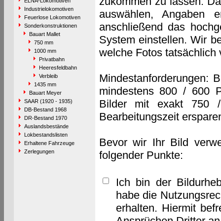
zukommen zu lassen. Das 
ELNA-Lokomotiven
Industrielokomotiven
auswählen, Angaben e
Feuerlose Lokomotiven
anschließend das hochge
Sonderkonstruktionen
Bauart Mallet
System einstellen. Wir b
750 mm
welche Fotos tatsächlich
1000 mm
Privatbahn
Heeresfeldbahn
Mindestanforderungen: B
Verbleib
1435 mm
mindestens 800 / 600 P
Bauart Meyer
Bilder mit exakt 750 
SAAR (1920 - 1935)
DB-Bestand 1968
Bearbeitungszeit erspare
DR-Bestand 1970
Auslandsbestände
Lokbestandslisten
Bevor wir Ihr Bild verw
Erhaltene Fahrzeuge
Zerlegungen
folgender Punkte:
Ich bin der Bildurhe
habe die Nutzungsrec
erhalten. Hiermit bef
Ansprüchen Dritter a