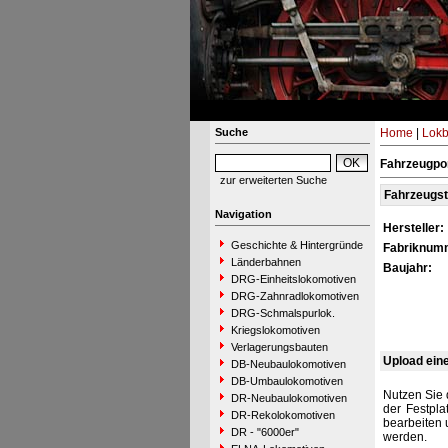
Suche
Home
|
Lokb
Fahrzeugpor
zur erweiterten Suche
Fahrzeugs
Navigation
Hersteller:
Geschichte & Hintergründe
Fabriknum
Länderbahnen
Baujahr:
DRG-Einheitslokomotiven
DRG-Zahnradlokomotiven
DRG-Schmalspurlok.
Kriegslokomotiven
Verlagerungsbauten
Upload ein
DB-Neubaulokomotiven
DB-Umbaulokomotiven
Nutzen Sie 
DR-Neubaulokomotiven
der Festpla
DR-Rekolokomotiven
bearbeiten 
DR - "6000er"
werden.