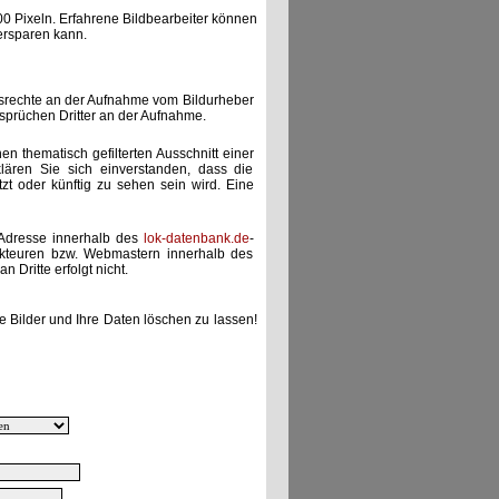
00 Pixeln. Erfahrene Bildbearbeiter können
ersparen kann.
gsrechte an der Aufnahme vom Bildurheber
nsprüchen Dritter an der Aufnahme.
nen thematisch gefilterten Ausschnitt einer
lären Sie sich einverstanden, dass die
etzt oder künftig zu sehen sein wird. Eine
-Adresse innerhalb des
lok-datenbank.de
-
akteuren bzw. Webmastern innerhalb des
 Dritte erfolgt nicht.
e Bilder und Ihre Daten löschen zu lassen!