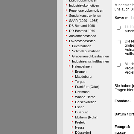
ELNA-Lokomotiven
Mindestanfo
Industrielokomotiven
uns auch Bi
Feuerlose Lokomotiven
Sonderkonstruktionen
Bevor wir I
SAAR (1920 - 1935)
DB-Bestand 1968
Ich b
DR-Bestand 1970
ausdr
Auslandsbestände
Lokbestandslisten
Diese
größe
Privatbahnen
Aufn
Schmalspurbahnen
Aufli
Grubenanschlussbahnen
Industrieanschlußbahnen
Mit d
Hafenbahnen
Proje
Bremen
Proje
Magdeburg
Torgau
Sie haben j
Frankfurt (Oder)
Fragen hier
Dortmund
Wanne-Herne
Fotodatei:
Gelsenkirchen
Essen
Duisburg
Datum / Ort
Mülheim (Ruhr)
Krefeld
Fotograf:
Neuss
Düsseldorf
E-Mail: