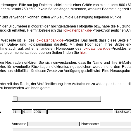
rderungen: Bitte nur jpg-Dateien schicken mit einer Größe von mindestens 800 / 6
lder mit exakt 750 / 500 Pixeln Seitenlängen zusenden, was uns Bearbeitungszeit 
hr Bild verwenden können, bitten wir Sie um die Bestätigung folgender Punkte:
in der Bildurheber (Fotograf) der hochgeladenen Fotografie bzw. habe die Nutzun
ücklich erhalten. Hiermit befreie ich das
lok-datenbank.de
-Projekt von jeglichen A
 Webseite ist Teil des
lok-datenbank.de
-Projektes. Das heißt, dass diese Seite ei
ren Daten- und Fotosammlung darstellt. Mit dem Hochladen Ihres Bildes erk
ahme auch ggf. auf einer anderen Homepage des
lok-datenbank.de
-Projektes j
stung der momentan betriebenen Seiten finden Sie
hier
.
em Hochladen erklären Sie sich einverstanden, dass Ihr Name und Ihre E-Mail
ktes für eventuelle Rückfragen elektronisch gespeichert werden und den Red
ktes ausschließlich für diesen Zweck zur Verfügung gestellt wird. Eine Herausgabe an
ederzeit das Recht, der Veröffentlichung Ihrer Aufnahmen zu widersprechen und di
zu beantworten wir Ihnen gerne.
:
Vorname
Nachname