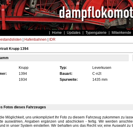
Home
Updates
Typengalerie
Mitwirkende
estandslisten
|
Hafenbahnen
|
IDR
trait Krupp 1394
tamm
Krupp
Typ:
Leverkusen
mer:
1394
Bauart:
C-n2t
1934
Spurweite:
1435 mm
es Fotos dieses Fahrzeuges
die Möglichkeit, uns unkompliziert Ihr Foto zu diesem Fahrzeug zukommen zu lassen
tte auswählen, Angaben ergänzen und abschicken - fertig. Wir werden anschli
und in unser System einstellen. Wir behalten uns das Recht vor, eine Auswahl zu t