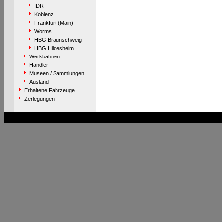
IDR
Koblenz
Frankfurt (Main)
Worms
HBG Braunschweig
HBG Hildesheim
Werkbahnen
Händler
Museen / Sammlungen
Ausland
Erhaltene Fahrzeuge
Zerlegungen