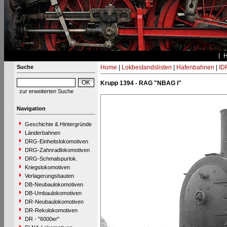
Suche
Home
|
Lokbestandslisten
|
Hafenbahnen
|
ID
Krupp 1394 - RAG "NBAG I"
zur erweiterten Suche
Navigation
Geschichte & Hintergründe
Länderbahnen
DRG-Einheitslokomotiven
DRG-Zahnradlokomotiven
DRG-Schmalspurlok.
Kriegslokomotiven
Verlagerungsbauten
DB-Neubaulokomotiven
DB-Umbaulokomotiven
DR-Neubaulokomotiven
DR-Rekolokomotiven
DR - "6000er"