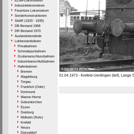
ELNA-Lokomotiven
Industrielokomotiven
Feuerlose Lokomotiven
Sonderkonstruktionen
SAAR (1920 - 1935)
DB-Bestand 1968
DR-Bestand 1970
Auslandsbestände
Lokbestandslisten
Privatbahnen
Schmalspurbahnen
Grubenanschlussbahnen
Industrieanschlußbahnen
Hafenbahnen
Bremen
01.04.1973 - Krefeld-Uerdingen (tief), Lange 
Magdeburg
Torgau
Frankfurt (Oder)
Dortmund
Wanne-Herne
Gelsenkirchen
Essen
Duisburg
Mülheim (Ruhr)
Krefeld
Neuss
Düsseldorf