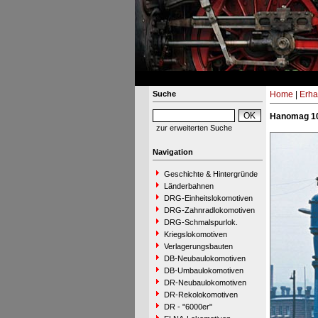
Suche
Home
|
Erha
Hanomag 10
zur erweiterten Suche
Navigation
Geschichte & Hintergründe
Länderbahnen
DRG-Einheitslokomotiven
DRG-Zahnradlokomotiven
DRG-Schmalspurlok.
Kriegslokomotiven
Verlagerungsbauten
DB-Neubaulokomotiven
DB-Umbaulokomotiven
DR-Neubaulokomotiven
DR-Rekolokomotiven
DR - "6000er"