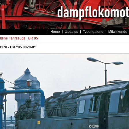
Home
Updates
Typengalerie
Mitwirkende
ltene Fahrzeuge
|
BR 95
178 - DR "95 0020-8"