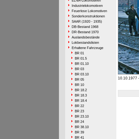
ELNA-Lokomotiven
Industrielokomotiven
Feuerlose Lokomotiven
Sonderkonstruktionen
SAAR (1920 - 1935)
DB-Bestand 1968
DR-Bestand 1970
Auslandsbestände
Lokbestandslisten
Erhaltene Fahrzeuge
BR 01
BR 01.5
BR 01.10
BR 03
BR 03.10
10.10.1977 -
BR 05
BR 10
BR 18.2
BR 18.3
BR 18.4
BR 22
BR 23
BR 23.10
BR 24
BR 38.10
BR 39
BR 41