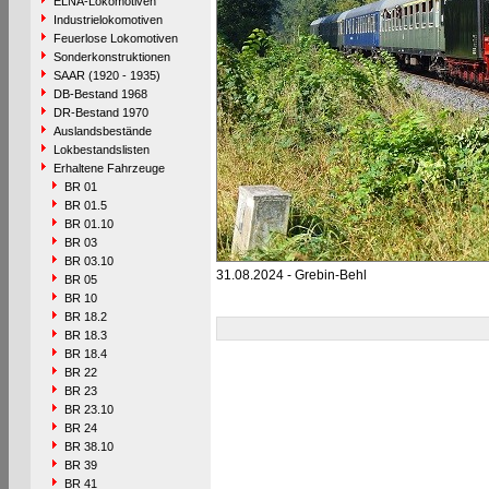
ELNA-Lokomotiven
Industrielokomotiven
Feuerlose Lokomotiven
Sonderkonstruktionen
SAAR (1920 - 1935)
DB-Bestand 1968
DR-Bestand 1970
Auslandsbestände
Lokbestandslisten
Erhaltene Fahrzeuge
BR 01
BR 01.5
BR 01.10
BR 03
BR 03.10
31.08.2024 - Grebin-Behl
BR 05
BR 10
BR 18.2
BR 18.3
BR 18.4
BR 22
BR 23
BR 23.10
BR 24
BR 38.10
BR 39
BR 41