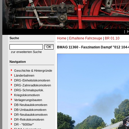
Suche
Home
|
Erhaltene Fahrzeuge
|
BR 01.10
BMAG 11360 - Faszination Dampf "012 104-
zur erweiterten Suche
Navigation
Geschichte & Hintergründe
Länderbahnen
DRG-Einheitslokomotiven
DRG-Zahnradlokomotiven
DRG-Schmalspurlok.
Kriegslokomotiven
Verlagerungsbauten
DB-Neubaulokomotiven
DB-Umbaulokomotiven
DR-Neubaulokomotiven
DR-Rekolokomotiven
DR - "6000er"