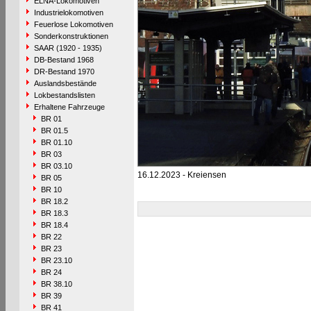
ELNA-Lokomotiven
Industrielokomotiven
Feuerlose Lokomotiven
Sonderkonstruktionen
SAAR (1920 - 1935)
DB-Bestand 1968
DR-Bestand 1970
Auslandsbestände
Lokbestandslisten
Erhaltene Fahrzeuge
BR 01
BR 01.5
BR 01.10
BR 03
BR 03.10
16.12.2023 - Kreiensen
BR 05
BR 10
BR 18.2
BR 18.3
BR 18.4
BR 22
BR 23
BR 23.10
BR 24
BR 38.10
BR 39
BR 41