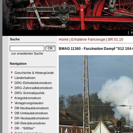
Suche
Home
|
Erhaltene Fahrzeuge
|
BR 01.10
BMAG 11360 - Faszination Dampf "012 104-
zur erweiterten Suche
Navigation
Geschichte & Hintergründe
Länderbahnen
DRG-Einheitslokomotiven
DRG-Zahnradlokomotiven
DRG-Schmalspurlok.
Kriegslokomotiven
Verlagerungsbauten
DB-Neubaulokomotiven
DB-Umbaulokomotiven
DR-Neubaulokomotiven
DR-Rekolokomotiven
DR - "6000er"