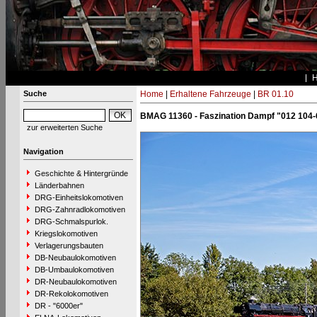
Suche
Home
|
Erhaltene Fahrzeuge
|
BR 01.10
BMAG 11360 - Faszination Dampf "012 104-
zur erweiterten Suche
Navigation
Geschichte & Hintergründe
Länderbahnen
DRG-Einheitslokomotiven
DRG-Zahnradlokomotiven
DRG-Schmalspurlok.
Kriegslokomotiven
Verlagerungsbauten
DB-Neubaulokomotiven
DB-Umbaulokomotiven
DR-Neubaulokomotiven
DR-Rekolokomotiven
DR - "6000er"