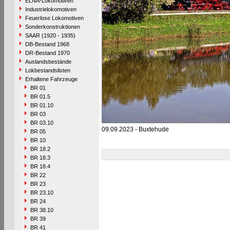
ELNA-Lokomotiven
Industrielokomotiven
Feuerlose Lokomotiven
Sonderkonstruktionen
SAAR (1920 - 1935)
DB-Bestand 1968
DR-Bestand 1970
Auslandsbestände
Lokbestandslisten
Erhaltene Fahrzeuge
BR 01
BR 01.5
BR 01.10
BR 03
BR 03.10
09.09.2023 - Buxtehude
BR 05
BR 10
BR 18.2
BR 18.3
BR 18.4
BR 22
BR 23
BR 23.10
BR 24
BR 38.10
BR 39
BR 41