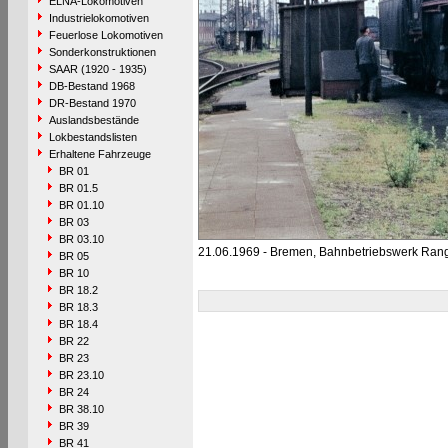
ELNA-Lokomotiven
Industrielokomotiven
Feuerlose Lokomotiven
Sonderkonstruktionen
SAAR (1920 - 1935)
DB-Bestand 1968
DR-Bestand 1970
Auslandsbestände
Lokbestandslisten
Erhaltene Fahrzeuge
BR 01
BR 01.5
BR 01.10
BR 03
BR 03.10
21.06.1969 - Bremen, Bahnbetriebswerk Ran
BR 05
BR 10
BR 18.2
BR 18.3
BR 18.4
BR 22
BR 23
BR 23.10
BR 24
BR 38.10
BR 39
BR 41