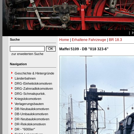
Suche
Home
|
Erhaltene Fahrzeuge
|
BR 18.3
Maffei 5109 - DB "018 323-6"
zur erweiterten Suche
Navigation
Geschichte & Hintergründe
Länderbahnen
DRG-Einheitslokomotiven
DRG-Zahnradlokomotiven
DRG-Schmalspurlok.
Kriegslokomotiven
Verlagerungsbauten
DB-Neubaulokomotiven
DB-Umbaulokomotiven
DR-Neubaulokomotiven
DR-Rekolokomotiven
DR - "6000er"