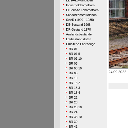
ELNA-Lokomotiven
Industrielokomotiven
Feuerlose Lokomotiven
Sonderkonstruktionen
SAAR (1920 - 1935)
DB-Bestand 1968
DR-Bestand 1970
Auslandsbestände
Lokbestandslisten
Erhaltene Fahrzeuge
BR 01
BR 01.5
BR 01.10
BR 03
BR 03.10
24.09.2022 
BR 05
BR 10
BR 18.2
BR 18.3
BR 18.4
BR 22
BR 23
BR 23.10
BR 24
BR 38.10
BR 39
BR 41