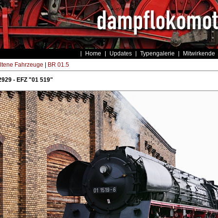
Home
Updates
Typengalerie
Mitwirkende
ltene Fahrzeuge
|
BR 01.5
929 - EFZ "01 519"