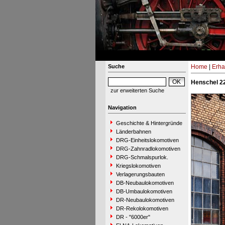
Suche
Home
|
Erha
Henschel 22
zur erweiterten Suche
Navigation
Geschichte & Hintergründe
Länderbahnen
DRG-Einheitslokomotiven
DRG-Zahnradlokomotiven
DRG-Schmalspurlok.
Kriegslokomotiven
Verlagerungsbauten
DB-Neubaulokomotiven
DB-Umbaulokomotiven
DR-Neubaulokomotiven
DR-Rekolokomotiven
DR - "6000er"