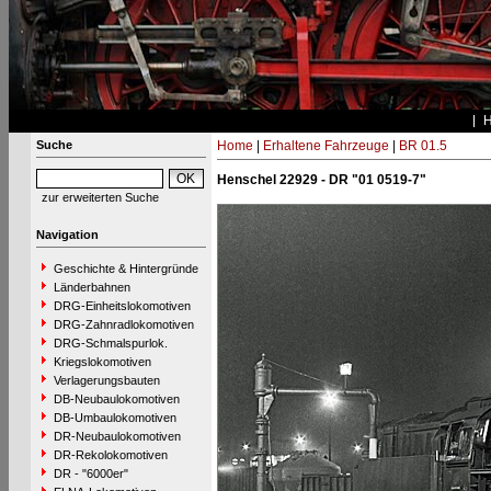
Suche
Home
|
Erhaltene Fahrzeuge
|
BR 01.5
Henschel 22929 - DR "01 0519-7"
zur erweiterten Suche
Navigation
Geschichte & Hintergründe
Länderbahnen
DRG-Einheitslokomotiven
DRG-Zahnradlokomotiven
DRG-Schmalspurlok.
Kriegslokomotiven
Verlagerungsbauten
DB-Neubaulokomotiven
DB-Umbaulokomotiven
DR-Neubaulokomotiven
DR-Rekolokomotiven
DR - "6000er"