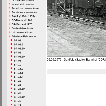
ELNA-Lokomotiven
Industrielokomotiven
Feuerlose Lokomotiven
Sonderkonstruktionen
SAAR (1920 - 1935)
DB-Bestand 1968
DR-Bestand 1970
Auslandsbestände
Lokbestandslisten
Erhaltene Fahrzeuge
BR 01
BR 01.5
BR 01.10
BR 03
BR 03.10
05.09.1976 - Saalfeld (Saale), Bahnhof [DDR]
BR 05
BR 10
BR 18.2
BR 18.3
BR 18.4
BR 22
BR 23
BR 23.10
BR 24
BR 38.10
BR 39
BR 41