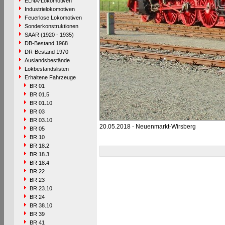
ELNA-Lokomotiven
Industrielokomotiven
Feuerlose Lokomotiven
Sonderkonstruktionen
SAAR (1920 - 1935)
DB-Bestand 1968
DR-Bestand 1970
Auslandsbestände
Lokbestandslisten
Erhaltene Fahrzeuge
BR 01
BR 01.5
BR 01.10
BR 03
BR 03.10
20.05.2018 - Neuenmarkt-Wirsberg
BR 05
BR 10
BR 18.2
BR 18.3
BR 18.4
BR 22
BR 23
BR 23.10
BR 24
BR 38.10
BR 39
BR 41