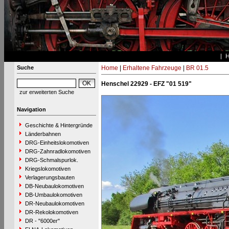
Suche
Home
|
Erhaltene Fahrzeuge
|
BR 01.5
Henschel 22929 - EFZ "01 519"
zur erweiterten Suche
Navigation
Geschichte & Hintergründe
Länderbahnen
DRG-Einheitslokomotiven
DRG-Zahnradlokomotiven
DRG-Schmalspurlok.
Kriegslokomotiven
Verlagerungsbauten
DB-Neubaulokomotiven
DB-Umbaulokomotiven
DR-Neubaulokomotiven
DR-Rekolokomotiven
DR - "6000er"