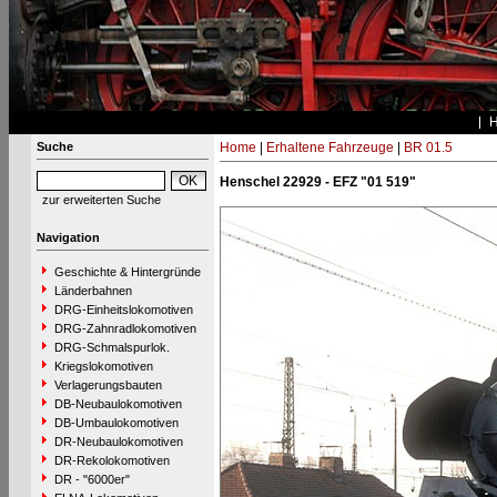
Suche
Home
|
Erhaltene Fahrzeuge
|
BR 01.5
Henschel 22929 - EFZ "01 519"
zur erweiterten Suche
Navigation
Geschichte & Hintergründe
Länderbahnen
DRG-Einheitslokomotiven
DRG-Zahnradlokomotiven
DRG-Schmalspurlok.
Kriegslokomotiven
Verlagerungsbauten
DB-Neubaulokomotiven
DB-Umbaulokomotiven
DR-Neubaulokomotiven
DR-Rekolokomotiven
DR - "6000er"