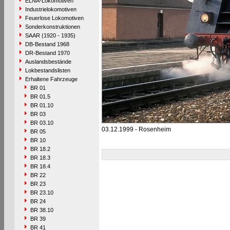
ELNA-Lokomotiven
Industrielokomotiven
Feuerlose Lokomotiven
Sonderkonstruktionen
SAAR (1920 - 1935)
DB-Bestand 1968
DR-Bestand 1970
Auslandsbestände
Lokbestandslisten
Erhaltene Fahrzeuge
BR 01
BR 01.5
BR 01.10
BR 03
BR 03.10
03.12.1999 - Rosenheim
BR 05
BR 10
BR 18.2
BR 18.3
BR 18.4
BR 22
BR 23
BR 23.10
BR 24
BR 38.10
BR 39
BR 41