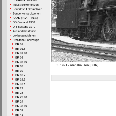
ELNA-Lokomotiven
Industrielokomotiven
Feuerlose Lokomotiven
Sonderkonstruktionen
SAAR (1920 - 1935)
DB-Bestand 1968
DR-Bestand 1970
Auslandsbestände
Lokbestandslisten
Erhaltene Fahrzeuge
BR 01
BR 01.5
BR 01.10
BR 03
BR 03.10
__.05.1991 - Arenshausen [DDR]
BR 05
BR 10
BR 18.2
BR 18.3
BR 18.4
BR 22
BR 23
BR 23.10
BR 24
BR 38.10
BR 39
BR 41