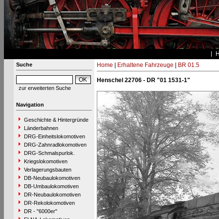
Suche
Home
|
Erhaltene Fahrzeuge
|
BR 01.5
Henschel 22706 - DR "01 1531-1"
zur erweiterten Suche
Navigation
Geschichte & Hintergründe
Länderbahnen
DRG-Einheitslokomotiven
DRG-Zahnradlokomotiven
DRG-Schmalspurlok.
Kriegslokomotiven
Verlagerungsbauten
DB-Neubaulokomotiven
DB-Umbaulokomotiven
DR-Neubaulokomotiven
DR-Rekolokomotiven
DR - "6000er"