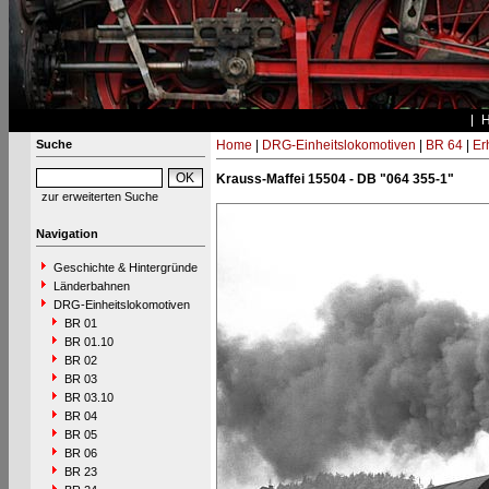
Suche
Home
|
DRG-Einheitslokomotiven
|
BR 64
|
Er
Krauss-Maffei 15504 - DB "064 355-1"
zur erweiterten Suche
Navigation
Geschichte & Hintergründe
Länderbahnen
DRG-Einheitslokomotiven
BR 01
BR 01.10
BR 02
BR 03
BR 03.10
BR 04
BR 05
BR 06
BR 23