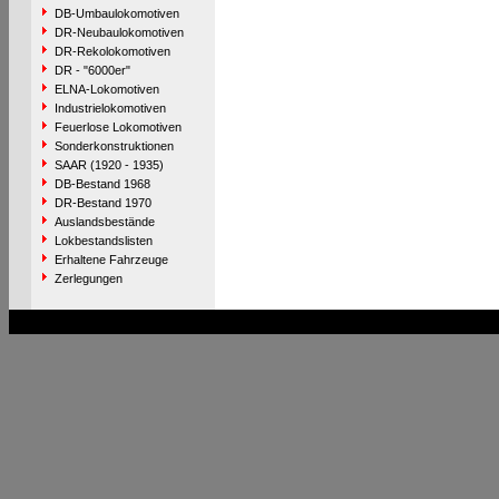
DB-Umbaulokomotiven
DR-Neubaulokomotiven
DR-Rekolokomotiven
DR - "6000er"
ELNA-Lokomotiven
Industrielokomotiven
Feuerlose Lokomotiven
Sonderkonstruktionen
SAAR (1920 - 1935)
DB-Bestand 1968
DR-Bestand 1970
Auslandsbestände
Lokbestandslisten
Erhaltene Fahrzeuge
Zerlegungen