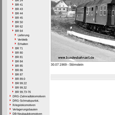
BR 24
BR 41
BR 43
BR 44
BR 45
BR 50
BR 62
BR 64
Lieferung
Verbleib
Erhalten
BR 71
BR 80
BR 81
BR 84
30.07.1969 - Störnstein
BR 85
BR 86
BR 87
BR 89.0
BR 99.22
BR 99.32
BR 99.73-76
DRG-Zahnradlokomotiven
DRG-Schmalspurlok.
Kriegslokomotiven
Verlagerungsbauten
DB-Neubaulokomotiven