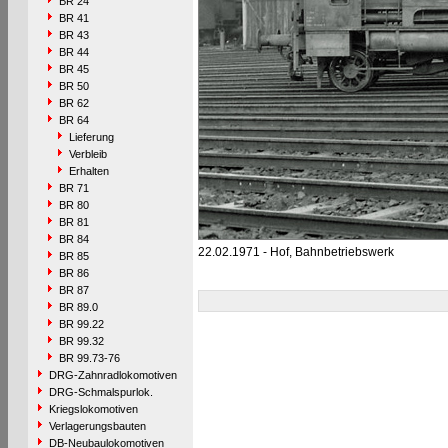
BR 24
BR 41
BR 43
BR 44
BR 45
BR 50
BR 62
BR 64
Lieferung
Verbleib
Erhalten
BR 71
BR 80
BR 81
BR 84
22.02.1971 - Hof, Bahnbetriebswerk
BR 85
BR 86
BR 87
BR 89.0
BR 99.22
BR 99.32
BR 99.73-76
DRG-Zahnradlokomotiven
DRG-Schmalspurlok.
Kriegslokomotiven
Verlagerungsbauten
DB-Neubaulokomotiven