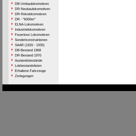
DB-Umbaulokomotiven
DR-Neubaulokomotiven
DR-Rekolokomotiven
DR - "6000er"
ELNA-Lokomotiven
Industrielokomotiven
Feuerlose Lokomotiven
Sonderkonstruktionen
SAAR (1920 - 1935)
DB-Bestand 1968
DR-Bestand 1970
Auslandsbestände
Lokbestandslisten
Erhaltene Fahrzeuge
Zerlegungen