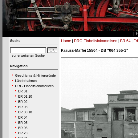
Suche
Home
|
DRG-Einheitslokomotiven
|
BR 64
|
Er
Krauss-Maffei 15504 - DB "064 355-1"
zur erweiterten Suche
Navigation
Geschichte & Hintergründe
Länderbahnen
DRG-Einheitslokomotiven
BR 01
BR 01.10
BR 02
BR 03
BR 03.10
BR 04
BR 05
BR 06
BR 23