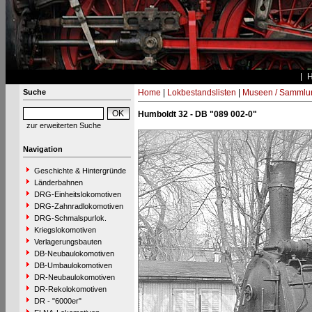
Suche
Home
|
Lokbestandslisten
|
Museen / Sammlu
Humboldt 32 - DB "089 002-0"
zur erweiterten Suche
Navigation
Geschichte & Hintergründe
Länderbahnen
DRG-Einheitslokomotiven
DRG-Zahnradlokomotiven
DRG-Schmalspurlok.
Kriegslokomotiven
Verlagerungsbauten
DB-Neubaulokomotiven
DB-Umbaulokomotiven
DR-Neubaulokomotiven
DR-Rekolokomotiven
DR - "6000er"