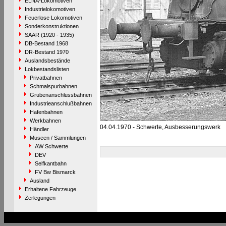
ELNA-Lokomotiven
Industrielokomotiven
Feuerlose Lokomotiven
Sonderkonstruktionen
SAAR (1920 - 1935)
DB-Bestand 1968
DR-Bestand 1970
Auslandsbestände
Lokbestandslisten
Privatbahnen
Schmalspurbahnen
Grubenanschlussbahnen
Industrieanschlußbahnen
Hafenbahnen
Werkbahnen
04.04.1970 - Schwerte, Ausbesserungswerk
Händler
Museen / Sammlungen
AW Schwerte
DEV
Selfkantbahn
FV Bw Bismarck
Ausland
Erhaltene Fahrzeuge
Zerlegungen