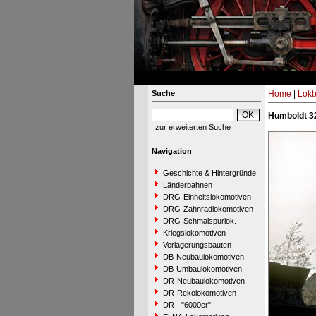
Suche
Home
|
Lokb
Humboldt 32
zur erweiterten Suche
Navigation
Geschichte & Hintergründe
Länderbahnen
DRG-Einheitslokomotiven
DRG-Zahnradlokomotiven
DRG-Schmalspurlok.
Kriegslokomotiven
Verlagerungsbauten
DB-Neubaulokomotiven
DB-Umbaulokomotiven
DR-Neubaulokomotiven
DR-Rekolokomotiven
DR - "6000er"