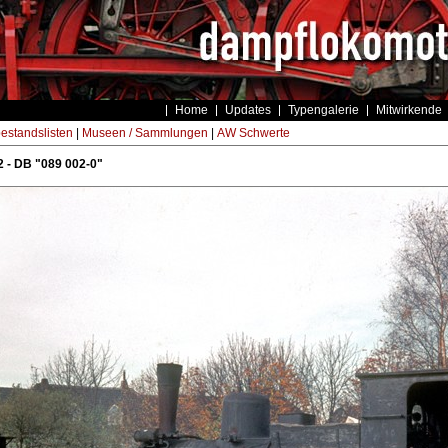
Home
Updates
Typengalerie
Mitwirkende
estandslisten
|
Museen / Sammlungen
|
AW Schwerte
 - DB "089 002-0"