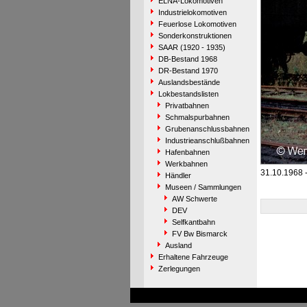
ELNA-Lokomotiven
Industrielokomotiven
Feuerlose Lokomotiven
Sonderkonstruktionen
SAAR (1920 - 1935)
DB-Bestand 1968
DR-Bestand 1970
Auslandsbestände
Lokbestandslisten
Privatbahnen
Schmalspurbahnen
Grubenanschlussbahnen
Industrieanschlußbahnen
Hafenbahnen
Werkbahnen
31.10.1968 
Händler
Museen / Sammlungen
AW Schwerte
DEV
Selfkantbahn
FV Bw Bismarck
Ausland
Erhaltene Fahrzeuge
Zerlegungen