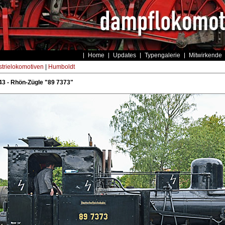
Home
Updates
Typengalerie
Mitwirkende
strielokomotiven
|
Humboldt
3 - Rhön-Zügle "89 7373"