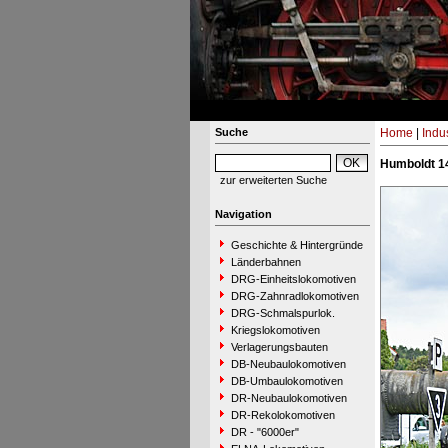
Suche
Home
|
Indu
Humboldt 14
zur erweiterten Suche
Navigation
Geschichte & Hintergründe
Länderbahnen
DRG-Einheitslokomotiven
DRG-Zahnradlokomotiven
DRG-Schmalspurlok.
Kriegslokomotiven
Verlagerungsbauten
DB-Neubaulokomotiven
DB-Umbaulokomotiven
DR-Neubaulokomotiven
DR-Rekolokomotiven
DR - "6000er"