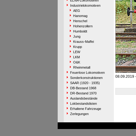
ELNA-Lokomotiven
Industrielokomotiven
AEG
Hanomag
Henschel
Hohenzollern
Humboldt
Jung
Krauss-Maffei
Krupp
LEW
LKM
O&K
Rheinmetall
Feuerlose Lokomotiven
08.09.2019 
Sonderkonstruktionen
SAAR (1920 - 1935)
DB-Bestand 1968
DR-Bestand 1970
Auslandsbestände
Lokbestandslisten
Erhaltene Fahrzeuge
Zerlegungen