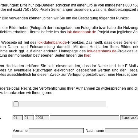
rderungen: Bitte nur jpg-Dateien schicken mit einer Größe von mindestens 800 / 6
lder mit exakt 750 / 500 Pixeln Seitenlängen zusenden, was uns Bearbeitungszeit 
hr Bild verwenden können, bitten wir Sie um die Bestätigung folgender Punkte:
in der Bildurheber (Fotograf) der hochgeladenen Fotografie bzw. habe die Nutzun
ücklich erhalten. Hiermit befreie ich das
lok-datenbank.de
-Projekt von jeglichen A
 Webseite ist Teil des
lok-datenbank.de
-Projektes. Das heißt, dass diese Seite ei
ren Daten- und Fotosammlung darstellt. Mit dem Hochladen Ihres Bildes erk
ahme auch ggf. auf einer anderen Homepage des
lok-datenbank.de
-Projektes j
stung der momentan betriebenen Seiten finden Sie
hier
.
em Hochladen erklären Sie sich einverstanden, dass Ihr Name und Ihre E-Mail
ktes für eventuelle Rückfragen elektronisch gespeichert werden und den Red
ktes ausschließlich für diesen Zweck zur Verfügung gestellt wird. Eine Herausgabe an
ederzeit das Recht, der Veröffentlichung Ihrer Aufnahmen zu widersprechen und di
zu beantworten wir Ihnen gerne.
:
Vorname
Nachname