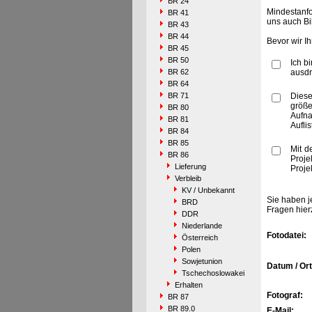
BR 24
Mindestanfo
BR 41
uns auch Bi
BR 43
BR 44
Bevor wir I
BR 45
BR 50
Ich b
BR 62
ausdr
BR 64
BR 71
Diese
größe
BR 80
Aufn
BR 81
Aufli
BR 84
BR 85
Mit d
BR 86
Proje
Lieferung
Proje
Verbleib
KV / Unbekannt
Sie haben j
BRD
Fragen hier
DDR
Niederlande
Fotodatei:
Österreich
Polen
Sowjetunion
Datum / Ort
Tschechoslowakei
Erhalten
Fotograf:
BR 87
BR 89.0
E-Mail: