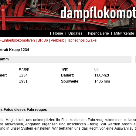
Home
Updates
Typengalerie
Mitwirkende
Einheitslokomotiven
|
BR 86
|
Verbleib
|
Tschechoslowakei
trait Krupp 1234
tamm
Krupp
Typ:
86
mer:
1234
Bauart:
1'D1'-h2t
1931
Spurweite:
1435 mm
es Fotos dieses Fahrzeuges
die Möglichkeit, uns unkompliziert Ihr Foto zu diesem Fahrzeug zukommen zu lassen
tte auswählen, Angaben ergänzen und abschicken - fertig. Wir werden anschli
und in unser System einstellen. Wir behalten uns das Recht vor, eine Auswahl zu t