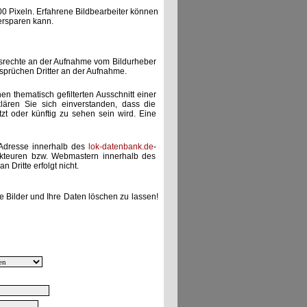
00 Pixeln. Erfahrene Bildbearbeiter können
ersparen kann.
gsrechte an der Aufnahme vom Bildurheber
nsprüchen Dritter an der Aufnahme.
nen thematisch gefilterten Ausschnitt einer
lären Sie sich einverstanden, dass die
etzt oder künftig zu sehen sein wird. Eine
-Adresse innerhalb des
lok-datenbank.de
-
akteuren bzw. Webmastern innerhalb des
 Dritte erfolgt nicht.
e Bilder und Ihre Daten löschen zu lassen!