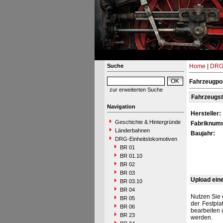
Suche
Home
|
DRG-
Fahrzeugpor
zur erweiterten Suche
Fahrzeugs
Navigation
Hersteller:
Geschichte & Hintergründe
Fabriknum
Länderbahnen
Baujahr:
DRG-Einheitslokomotiven
BR 01
BR 01.10
BR 02
BR 03
Upload ein
BR 03.10
BR 04
Nutzen Sie 
BR 05
der Festpla
BR 06
bearbeiten 
BR 23
werden.