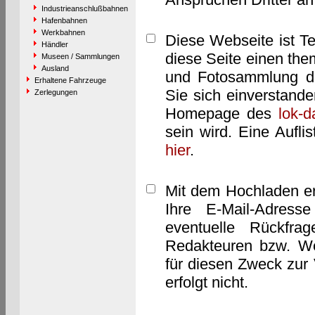
Industrieanschlußbahnen
Hafenbahnen
Werkbahnen
Diese Webseite ist T
Händler
diese Seite einen them
Museen / Sammlungen
Ausland
und Fotosammlung dar
Erhaltene Fahrzeuge
Sie sich einverstand
Zerlegungen
Homepage des
lok-
sein wird. Eine Aufl
hier
.
Mit dem Hochladen er
Ihre E-Mail-Adres
eventuelle Rückfra
Redakteuren bzw. We
für diesen Zweck zur 
erfolgt nicht.