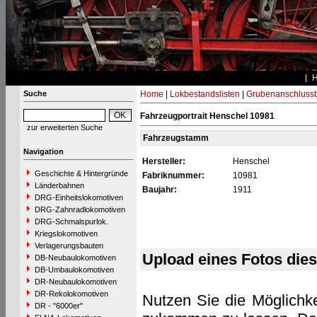
Suche
Home
|
Lokbestandslisten
|
Grubenanschluss
Fahrzeugportrait Henschel 10981
zur erweiterten Suche
Fahrzeugstamm
Navigation
Hersteller:
Henschel
Geschichte & Hintergründe
Fabriknummer:
10981
Länderbahnen
Baujahr:
1911
DRG-Einheitslokomotiven
DRG-Zahnradlokomotiven
DRG-Schmalspurlok.
Kriegslokomotiven
Verlagerungsbauten
Upload eines Fotos die
DB-Neubaulokomotiven
DB-Umbaulokomotiven
DR-Neubaulokomotiven
DR-Rekolokomotiven
Nutzen Sie die Möglichke
DR - "6000er"