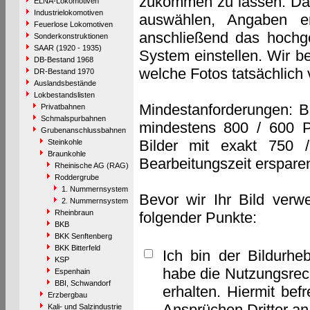
zukommen zu lassen. Das 
ELNA-Lokomotiven
Industrielokomotiven
auswählen, Angaben e
Feuerlose Lokomotiven
anschließend das hochge
Sonderkonstruktionen
SAAR (1920 - 1935)
System einstellen. Wir b
DB-Bestand 1968
welche Fotos tatsächlich
DR-Bestand 1970
Auslandsbestände
Lokbestandslisten
Mindestanforderungen: B
Privatbahnen
Schmalspurbahnen
mindestens 800 / 600 P
Grubenanschlussbahnen
Bilder mit exakt 750 
Steinkohle
Braunkohle
Bearbeitungszeit erspare
Rheinische AG (RAG)
Roddergrube
1. Nummernsystem
Bevor wir Ihr Bild verw
2. Nummernsystem
Rheinbraun
folgender Punkte:
BKB
BKK Senftenberg
BKK Bitterfeld
Ich bin der Bildurhe
KSP
habe die Nutzungsrec
Espenhain
BBI, Schwandorf
erhalten. Hiermit bef
Erzbergbau
Ansprüchen Dritter a
Kali- und Salzindustrie