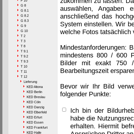
zukommen zu lassen. Das 
P 10
G 8
auswählen, Angaben e
G 8.1
anschließend das hochge
G 8.2
G 8.3
System einstellen. Wir b
G 9
welche Fotos tatsächlich
G 10
T 2
T 3
Mindestanforderungen: B
T 8
T 9.1
mindestens 800 / 600 P
T 9.2
Bilder mit exakt 750 
T 9.3
T 10
Bearbeitungszeit erspare
T 11
T 12
Lieferung
Bevor wir Ihr Bild verw
KED Altona
KED Berlin
folgender Punkte:
KED Breslau
KED Cöln
KED Danzig
Ich bin der Bildurhe
KED Elberfeld
habe die Nutzungsrec
KED Erfurt
KED Essen
erhalten. Hiermit bef
KED Frankfurt
Ansprüchen Dritter a
KED Halle