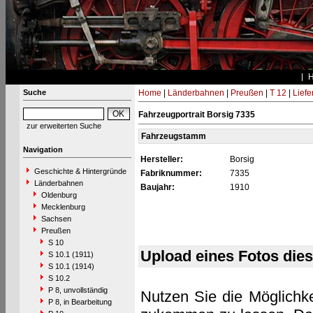
Suche
Home
|
Länderbahnen
|
Preußen
|
T 12
|
Liefe
Fahrzeugportrait Borsig 7335
zur erweiterten Suche
Fahrzeugstamm
Navigation
Hersteller:
Borsig
Geschichte & Hintergründe
Fabriknummer:
7335
Länderbahnen
Baujahr:
1910
Oldenburg
Mecklenburg
Sachsen
Preußen
S 10
Upload eines Fotos die
S 10.1 (1911)
S 10.1 (1914)
S 10.2
P 8, unvollständig
Nutzen Sie die Möglichke
P 8, in Bearbeitung