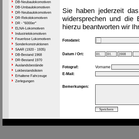
DB-Neubaulokomotiven
DB-Umbaulokomotiven
Sie haben jederzeit das
DR-Neubaulokomotiven
widersprechen und die 
DR-Rekolokomotiven
DR - "6000er"
hierzu beantworten wir Ih
ELNA-Lokomotiven
Industrielokomotiven
Feuerlose Lokomotiven
Fotodatei:
Sonderkonstruktionen
SAAR (1920 - 1935)
Datum / Ort:
DB-Bestand 1968
DR-Bestand 1970
Auslandsbestände
Fotograf:
Vorname
Lokbestandslisten
E-Mail:
Erhaltene Fahrzeuge
Zerlegungen
Bemerkungen: