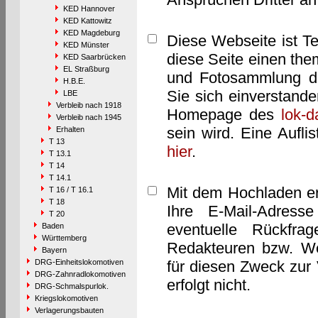
KED Hannover
KED Kattowitz
KED Magdeburg
Diese Webseite ist T
KED Münster
diese Seite einen them
KED Saarbrücken
EL Straßburg
und Fotosammlung dar
H.B.E.
Sie sich einverstand
LBE
Verbleib nach 1918
Homepage des
lok-
Verbleib nach 1945
sein wird. Eine Aufl
Erhalten
T 13
hier
.
T 13.1
T 14
T 14.1
Mit dem Hochladen er
T 16 / T 16.1
T 18
Ihre E-Mail-Adres
T 20
eventuelle Rückfra
Baden
Württemberg
Redakteuren bzw. We
Bayern
DRG-Einheitslokomotiven
für diesen Zweck zur 
DRG-Zahnradlokomotiven
erfolgt nicht.
DRG-Schmalspurlok.
Kriegslokomotiven
Verlagerungsbauten