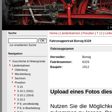
Suche
Home
|
Länderbahnen
|
Preußen
|
T 12
|
Liefe
Fahrzeugportrait Borsig 8329
zur erweiterten Suche
Fahrzeugstamm
Navigation
Hersteller:
Borsig
Geschichte & Hintergründe
Fabriknummer:
8329
Länderbahnen
Baujahr:
1912
Oldenburg
Mecklenburg
Sachsen
Preußen
S 10
Upload eines Fotos die
S 10.1 (1911)
S 10.1 (1914)
S 10.2
P 8, unvollständig
Nutzen Sie die Möglichke
P 8, in Bearbeitung