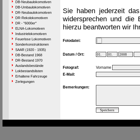
DB-Neubaulokomotiven
DB-Umbaulokomotiven
Sie haben jederzeit das
DR-Neubaulokomotiven
widersprechen und die 
DR-Rekolokomotiven
DR - "6000er"
hierzu beantworten wir Ih
ELNA-Lokomotiven
Industrielokomotiven
Feuerlose Lokomotiven
Fotodatei:
Sonderkonstruktionen
SAAR (1920 - 1935)
Datum / Ort:
DB-Bestand 1968
DR-Bestand 1970
Auslandsbestände
Fotograf:
Vorname
Lokbestandslisten
E-Mail:
Erhaltene Fahrzeuge
Zerlegungen
Bemerkungen: