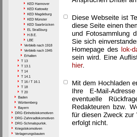
KED Hannover
KED Kattowitz
KED Magdeburg
Diese Webseite ist T
KED Münster
diese Seite einen them
KED Saarbrücken
EL Straßburg
und Fotosammlung dar
H.B.E.
Sie sich einverstand
LBE
Verbleib nach 1918
Homepage des
lok-
Verbleib nach 1945
sein wird. Eine Aufl
Erhalten
T 13
hier
.
T 13.1
T 14
T 14.1
Mit dem Hochladen er
T 16 / T 16.1
T 18
Ihre E-Mail-Adres
T 20
eventuelle Rückfra
Baden
Württemberg
Redakteuren bzw. We
Bayern
DRG-Einheitslokomotiven
für diesen Zweck zur 
DRG-Zahnradlokomotiven
erfolgt nicht.
DRG-Schmalspurlok.
Kriegslokomotiven
Verlagerungsbauten