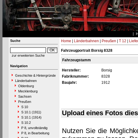
Suche
Home
|
Länderbahnen
|
Preußen
|
T 12
|
Liefe
Fahrzeugportrait Borsig 8328
zur erweiterten Suche
Fahrzeugstamm
Navigation
Hersteller:
Borsig
Geschichte & Hintergründe
Fabriknummer:
8328
Länderbahnen
Baujahr:
1912
Oldenburg
Mecklenburg
Sachsen
Preußen
S 10
Upload eines Fotos die
S 10.1 (1911)
S 10.1 (1914)
S 10.2
P 8, unvollständig
Nutzen Sie die Möglichke
P 8, in Bearbeitung