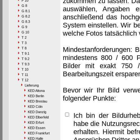
zukommen zu lassen. Das 
P 10
G 8
auswählen, Angaben e
G 8.1
anschließend das hochge
G 8.2
G 8.3
System einstellen. Wir b
G 9
welche Fotos tatsächlich
G 10
T 2
T 3
Mindestanforderungen: B
T 8
T 9.1
mindestens 800 / 600 P
T 9.2
Bilder mit exakt 750 
T 9.3
T 10
Bearbeitungszeit erspare
T 11
T 12
Lieferung
Bevor wir Ihr Bild verw
KED Altona
KED Berlin
folgender Punkte:
KED Breslau
KED Cöln
KED Danzig
Ich bin der Bildurhe
KED Elberfeld
habe die Nutzungsrec
KED Erfurt
KED Essen
erhalten. Hiermit bef
KED Frankfurt
Ansprüchen Dritter a
KED Halle