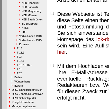
KED Hannover
KED Kattowitz
KED Magdeburg
Diese Webseite ist T
KED Münster
diese Seite einen them
KED Saarbrücken
EL Straßburg
und Fotosammlung dar
H.B.E.
Sie sich einverstand
LBE
Verbleib nach 1918
Homepage des
lok-
Verbleib nach 1945
sein wird. Eine Aufl
Erhalten
T 13
hier
.
T 13.1
T 14
T 14.1
Mit dem Hochladen er
T 16 / T 16.1
T 18
Ihre E-Mail-Adres
T 20
eventuelle Rückfra
Baden
Württemberg
Redakteuren bzw. We
Bayern
DRG-Einheitslokomotiven
für diesen Zweck zur 
DRG-Zahnradlokomotiven
erfolgt nicht.
DRG-Schmalspurlok.
Kriegslokomotiven
Verlagerungsbauten