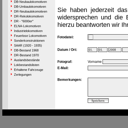
DB-Neubaulokomotiven
DB-Umbaulokomotiven
Sie haben jederzeit das
DR-Neubaulokomotiven
widersprechen und die 
DR-Rekolokomotiven
DR - "6000er"
hierzu beantworten wir Ih
ELNA-Lokomotiven
Industrielokomotiven
Feuerlose Lokomotiven
Fotodatei:
Sonderkonstruktionen
SAAR (1920 - 1935)
Datum / Ort:
DB-Bestand 1968
DR-Bestand 1970
Auslandsbestände
Fotograf:
Vorname
Lokbestandslisten
E-Mail:
Erhaltene Fahrzeuge
Zerlegungen
Bemerkungen: