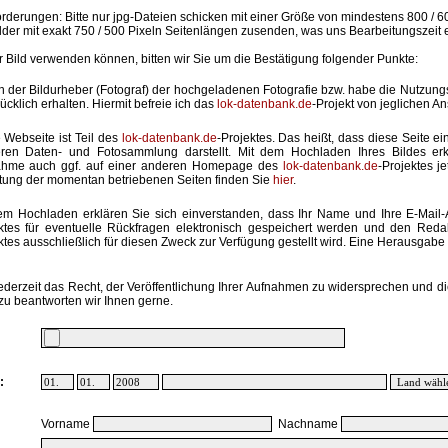
rderungen: Bitte nur jpg-Dateien schicken mit einer Größe von mindestens 800 / 6
lder mit exakt 750 / 500 Pixeln Seitenlängen zusenden, was uns Bearbeitungszeit 
hr Bild verwenden können, bitten wir Sie um die Bestätigung folgender Punkte:
in der Bildurheber (Fotograf) der hochgeladenen Fotografie bzw. habe die Nutzun
ücklich erhalten. Hiermit befreie ich das
lok-datenbank.de
-Projekt von jeglichen A
 Webseite ist Teil des
lok-datenbank.de
-Projektes. Das heißt, dass diese Seite ei
ren Daten- und Fotosammlung darstellt. Mit dem Hochladen Ihres Bildes erk
ahme auch ggf. auf einer anderen Homepage des
lok-datenbank.de
-Projektes j
stung der momentan betriebenen Seiten finden Sie
hier
.
em Hochladen erklären Sie sich einverstanden, dass Ihr Name und Ihre E-Mail
ktes für eventuelle Rückfragen elektronisch gespeichert werden und den Red
ktes ausschließlich für diesen Zweck zur Verfügung gestellt wird. Eine Herausgabe an
ederzeit das Recht, der Veröffentlichung Ihrer Aufnahmen zu widersprechen und di
zu beantworten wir Ihnen gerne.
:
Vorname
Nachname