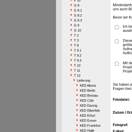
P 10
Mindestanfo
G 8
uns auch Bi
G 8.1
G 8.2
Bevor wir I
G 8.3
G 9
Ich b
G 10
ausdr
T 2
T 3
Diese
größe
T 8
Aufn
T 9.1
Aufli
T 9.2
T 9.3
Mit d
T 10
Proje
T 11
Proje
T 12
Lieferung
Sie haben j
KED Altona
Fragen hier
KED Berlin
KED Breslau
Fotodatei:
KED Cöln
KED Danzig
KED Elberfeld
Datum / Ort
KED Erfurt
KED Essen
Fotograf:
KED Frankfurt
KED Halle
E-Mail: