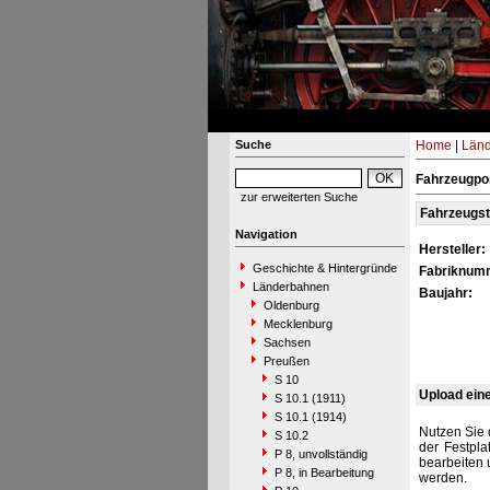
Suche
Home
|
Län
Fahrzeugpor
zur erweiterten Suche
Fahrzeugs
Navigation
Hersteller:
Geschichte & Hintergründe
Fabriknum
Länderbahnen
Baujahr:
Oldenburg
Mecklenburg
Sachsen
Preußen
S 10
Upload ein
S 10.1 (1911)
S 10.1 (1914)
Nutzen Sie 
S 10.2
der Festpla
P 8, unvollständig
bearbeiten 
P 8, in Bearbeitung
werden.