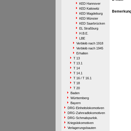
KED Hannover
KED Kattowitz
Bemerkung
KED Magdeburg
KED Münster
KED Saarbrücken
EL Straßburg
H.B.E.
LBE
Verbleib nach 1918
Verbleib nach 1945
Erhalten
T 13
T 13.1
T 14
T 14.1
T 16 / T 16.1
T 18
T 20
Baden
Württemberg
Bayern
DRG-Einheitslokomotiven
DRG-Zahnradlokomotiven
DRG-Schmalspurlok.
Kriegslokomotiven
Verlagerungsbauten