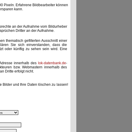
00 Pixeln. Erfahrene Bildbearbeiter können
ersparen kann.
gsrechte an der Aufnahme vom Bildurheber
nsprüchen Dritter an der Aufnahme.
nen thematisch gefilterten Ausschnitt einer
lären Sie sich einverstanden, dass die
etzt oder künftig zu sehen sein wird. Eine
-Adresse innerhalb des
lok-datenbank.de
-
akteuren bzw. Webmastern innerhalb des
 Dritte erfolgt nicht.
e Bilder und Ihre Daten löschen zu lassen!