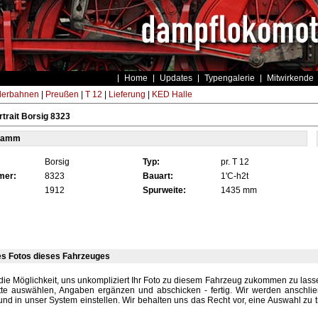
Home
Updates
Typengalerie
Mitwirkende
derbahnen
|
Preußen
|
T 12
|
Lieferung
|
KED Halle
trait Borsig 8323
tamm
Borsig
Typ:
pr. T 12
mer:
8323
Bauart:
1'C-h2t
1912
Spurweite:
1435 mm
es Fotos dieses Fahrzeuges
die Möglichkeit, uns unkompliziert Ihr Foto zu diesem Fahrzeug zukommen zu lassen
tte auswählen, Angaben ergänzen und abschicken - fertig. Wir werden anschli
und in unser System einstellen. Wir behalten uns das Recht vor, eine Auswahl zu t