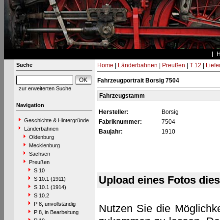
Suche
Home
|
Länderbahnen
|
Preußen
|
T 12
|
Liefe
Fahrzeugportrait Borsig 7504
zur erweiterten Suche
Fahrzeugstamm
Navigation
Hersteller:
Borsig
Geschichte & Hintergründe
Fabriknummer:
7504
Länderbahnen
Baujahr:
1910
Oldenburg
Mecklenburg
Sachsen
Preußen
S 10
Upload eines Fotos die
S 10.1 (1911)
S 10.1 (1914)
S 10.2
P 8, unvollständig
Nutzen Sie die Möglichke
P 8, in Bearbeitung