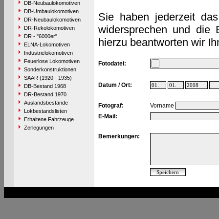
DB-Neubaulokomotiven
DB-Umbaulokomotiven
Sie haben jederzeit das
DR-Neubaulokomotiven
widersprechen und die 
DR-Rekolokomotiven
DR - "6000er"
hierzu beantworten wir Ih
ELNA-Lokomotiven
Industrielokomotiven
Feuerlose Lokomotiven
Fotodatei:
Sonderkonstruktionen
SAAR (1920 - 1935)
Datum / Ort:
DB-Bestand 1968
DR-Bestand 1970
Auslandsbestände
Fotograf:
Vorname
Lokbestandslisten
E-Mail:
Erhaltene Fahrzeuge
Zerlegungen
Bemerkungen: