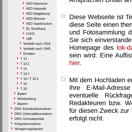
KED Hannover
KED Kattowitz
KED Magdeburg
Diese Webseite ist T
KED Münster
diese Seite einen them
KED Saarbrücken
EL Straßburg
und Fotosammlung dar
H.B.E.
Sie sich einverstand
LBE
Verbleib nach 1918
Homepage des
lok-
Verbleib nach 1945
sein wird. Eine Aufl
Erhalten
T 13
hier
.
T 13.1
T 14
T 14.1
Mit dem Hochladen er
T 16 / T 16.1
T 18
Ihre E-Mail-Adres
T 20
eventuelle Rückfra
Baden
Württemberg
Redakteuren bzw. We
Bayern
DRG-Einheitslokomotiven
für diesen Zweck zur 
DRG-Zahnradlokomotiven
erfolgt nicht.
DRG-Schmalspurlok.
Kriegslokomotiven
Verlagerungsbauten