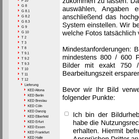
zukommen zu lassen. Das 
P 10
G 8
auswählen, Angaben e
G 8.1
anschließend das hochge
G 8.2
G 8.3
System einstellen. Wir b
G 9
welche Fotos tatsächlich
G 10
T 2
T 3
Mindestanforderungen: B
T 8
T 9.1
mindestens 800 / 600 P
T 9.2
Bilder mit exakt 750 
T 9.3
T 10
Bearbeitungszeit erspare
T 11
T 12
Lieferung
Bevor wir Ihr Bild verw
KED Altona
KED Berlin
folgender Punkte:
KED Breslau
KED Cöln
KED Danzig
Ich bin der Bildurhe
KED Elberfeld
habe die Nutzungsrec
KED Erfurt
KED Essen
erhalten. Hiermit bef
KED Frankfurt
Ansprüchen Dritter a
KED Halle