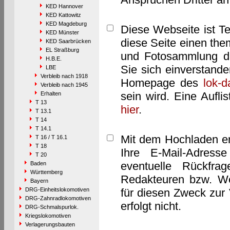
KED Hannover
KED Kattowitz
KED Magdeburg
Diese Webseite ist T
KED Münster
diese Seite einen them
KED Saarbrücken
EL Straßburg
und Fotosammlung dar
H.B.E.
Sie sich einverstand
LBE
Verbleib nach 1918
Homepage des
lok-
Verbleib nach 1945
sein wird. Eine Aufl
Erhalten
T 13
hier
.
T 13.1
T 14
T 14.1
Mit dem Hochladen er
T 16 / T 16.1
T 18
Ihre E-Mail-Adres
T 20
eventuelle Rückfra
Baden
Württemberg
Redakteuren bzw. We
Bayern
DRG-Einheitslokomotiven
für diesen Zweck zur 
DRG-Zahnradlokomotiven
erfolgt nicht.
DRG-Schmalspurlok.
Kriegslokomotiven
Verlagerungsbauten