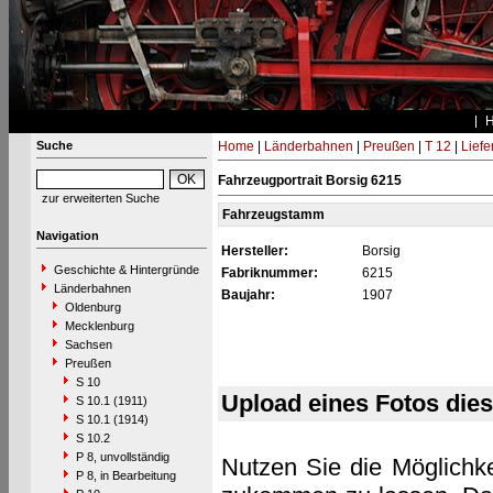
Suche
Home
|
Länderbahnen
|
Preußen
|
T 12
|
Liefe
Fahrzeugportrait Borsig 6215
zur erweiterten Suche
Fahrzeugstamm
Navigation
Hersteller:
Borsig
Geschichte & Hintergründe
Fabriknummer:
6215
Länderbahnen
Baujahr:
1907
Oldenburg
Mecklenburg
Sachsen
Preußen
S 10
Upload eines Fotos die
S 10.1 (1911)
S 10.1 (1914)
S 10.2
P 8, unvollständig
Nutzen Sie die Möglichke
P 8, in Bearbeitung