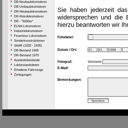
DB-Neubaulokomotiven
DB-Umbaulokomotiven
Sie haben jederzeit das
DR-Neubaulokomotiven
widersprechen und die 
DR-Rekolokomotiven
DR - "6000er"
hierzu beantworten wir Ih
ELNA-Lokomotiven
Industrielokomotiven
Feuerlose Lokomotiven
Fotodatei:
Sonderkonstruktionen
SAAR (1920 - 1935)
Datum / Ort:
DB-Bestand 1968
DR-Bestand 1970
Auslandsbestände
Fotograf:
Vorname
Lokbestandslisten
E-Mail:
Erhaltene Fahrzeuge
Zerlegungen
Bemerkungen: