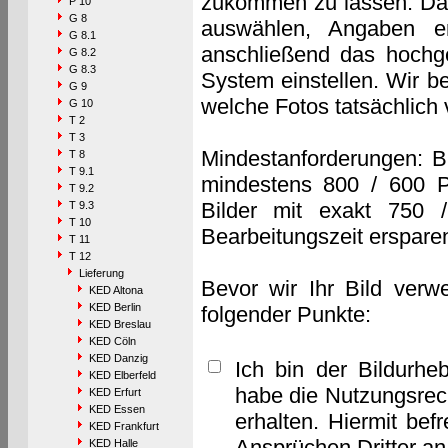
zukommen zu lassen. Das 
P 10
G 8
auswählen, Angaben e
G 8.1
anschließend das hochge
G 8.2
G 8.3
System einstellen. Wir b
G 9
welche Fotos tatsächlich
G 10
T 2
T 3
Mindestanforderungen: B
T 8
T 9.1
mindestens 800 / 600 P
T 9.2
Bilder mit exakt 750 
T 9.3
T 10
Bearbeitungszeit erspare
T 11
T 12
Lieferung
Bevor wir Ihr Bild verw
KED Altona
KED Berlin
folgender Punkte:
KED Breslau
KED Cöln
KED Danzig
Ich bin der Bildurhe
KED Elberfeld
habe die Nutzungsrec
KED Erfurt
KED Essen
erhalten. Hiermit bef
KED Frankfurt
Ansprüchen Dritter a
KED Halle