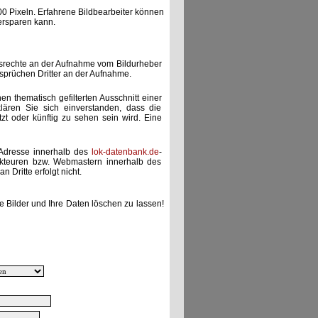
00 Pixeln. Erfahrene Bildbearbeiter können
ersparen kann.
gsrechte an der Aufnahme vom Bildurheber
nsprüchen Dritter an der Aufnahme.
nen thematisch gefilterten Ausschnitt einer
lären Sie sich einverstanden, dass die
etzt oder künftig zu sehen sein wird. Eine
-Adresse innerhalb des
lok-datenbank.de
-
akteuren bzw. Webmastern innerhalb des
 Dritte erfolgt nicht.
e Bilder und Ihre Daten löschen zu lassen!