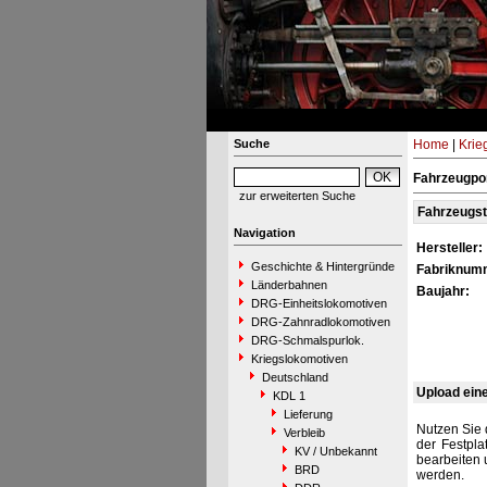
Suche
Home
|
Krie
Fahrzeugpor
zur erweiterten Suche
Fahrzeugs
Navigation
Hersteller:
Geschichte & Hintergründe
Fabriknum
Länderbahnen
Baujahr:
DRG-Einheitslokomotiven
DRG-Zahnradlokomotiven
DRG-Schmalspurlok.
Kriegslokomotiven
Deutschland
Upload ein
KDL 1
Lieferung
Nutzen Sie 
Verbleib
der Festpla
KV / Unbekannt
bearbeiten 
BRD
werden.