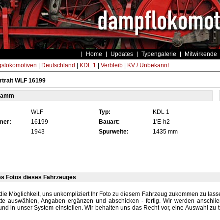
Home
Updates
Typengalerie
Mitwirkende
gslokomotiven
|
Deutschland
|
KDL 1
|
Verbleib
|
KV / Unbekannt
trait WLF 16199
tamm
WLF
Typ:
KDL 1
mer:
16199
Bauart:
1'E-h2
1943
Spurweite:
1435 mm
es Fotos dieses Fahrzeuges
die Möglichkeit, uns unkompliziert Ihr Foto zu diesem Fahrzeug zukommen zu lassen
tte auswählen, Angaben ergänzen und abschicken - fertig. Wir werden anschli
und in unser System einstellen. Wir behalten uns das Recht vor, eine Auswahl zu t