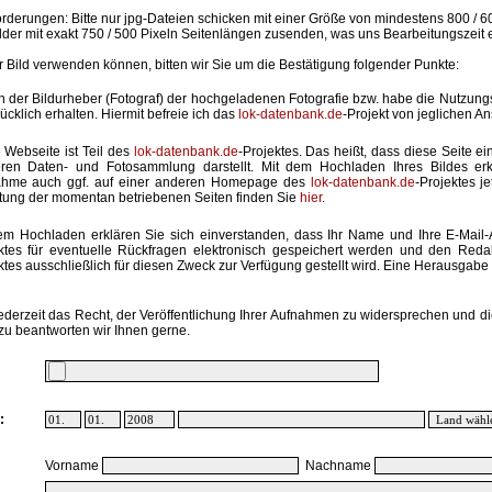
rderungen: Bitte nur jpg-Dateien schicken mit einer Größe von mindestens 800 / 6
lder mit exakt 750 / 500 Pixeln Seitenlängen zusenden, was uns Bearbeitungszeit 
hr Bild verwenden können, bitten wir Sie um die Bestätigung folgender Punkte:
in der Bildurheber (Fotograf) der hochgeladenen Fotografie bzw. habe die Nutzun
ücklich erhalten. Hiermit befreie ich das
lok-datenbank.de
-Projekt von jeglichen A
 Webseite ist Teil des
lok-datenbank.de
-Projektes. Das heißt, dass diese Seite ei
ren Daten- und Fotosammlung darstellt. Mit dem Hochladen Ihres Bildes erk
ahme auch ggf. auf einer anderen Homepage des
lok-datenbank.de
-Projektes j
stung der momentan betriebenen Seiten finden Sie
hier
.
em Hochladen erklären Sie sich einverstanden, dass Ihr Name und Ihre E-Mail
ktes für eventuelle Rückfragen elektronisch gespeichert werden und den Red
ktes ausschließlich für diesen Zweck zur Verfügung gestellt wird. Eine Herausgabe an
ederzeit das Recht, der Veröffentlichung Ihrer Aufnahmen zu widersprechen und di
zu beantworten wir Ihnen gerne.
:
Vorname
Nachname