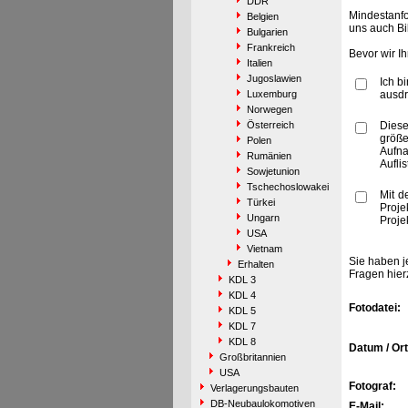
DDR
Mindestanfo
Belgien
uns auch Bi
Bulgarien
Frankreich
Bevor wir I
Italien
Jugoslawien
Ich b
Luxemburg
ausdr
Norwegen
Österreich
Diese
größe
Polen
Aufn
Rumänien
Aufli
Sowjetunion
Tschechoslowakei
Mit d
Türkei
Proje
Ungarn
Proje
USA
Vietnam
Sie haben j
Erhalten
Fragen hier
KDL 3
KDL 4
Fotodatei:
KDL 5
KDL 7
KDL 8
Datum / Ort
Großbritannien
USA
Fotograf:
Verlagerungsbauten
DB-Neubaulokomotiven
E-Mail: