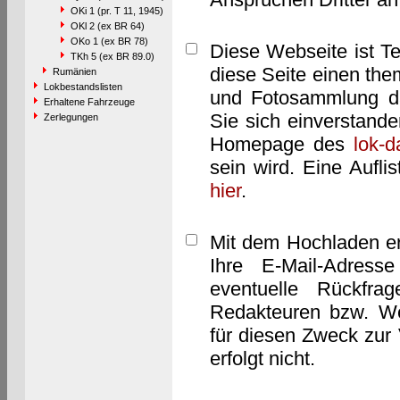
OKi 1 (pr. T 11, 1945)
OKl 2 (ex BR 64)
OKo 1 (ex BR 78)
Diese Webseite ist T
TKh 5 (ex BR 89.0)
diese Seite einen them
Rumänien
Lokbestandslisten
und Fotosammlung dar
Erhaltene Fahrzeuge
Sie sich einverstand
Zerlegungen
Homepage des
lok-
sein wird. Eine Aufl
hier
.
Mit dem Hochladen er
Ihre E-Mail-Adres
eventuelle Rückfra
Redakteuren bzw. We
für diesen Zweck zur 
erfolgt nicht.