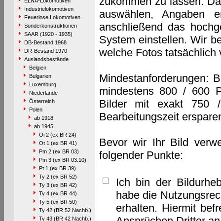
zukommen zu lassen. Das 
ELNA-Lokomotiven
Industrielokomotiven
auswählen, Angaben e
Feuerlose Lokomotiven
anschließend das hochge
Sonderkonstruktionen
SAAR (1920 - 1935)
System einstellen. Wir b
DB-Bestand 1968
welche Fotos tatsächlich
DR-Bestand 1970
Auslandsbestände
Belgien
Mindestanforderungen: B
Bulgarien
Luxemburg
mindestens 800 / 600 P
Niederlande
Bilder mit exakt 750 
Österreich
Polen
Bearbeitungszeit erspare
ab 1918
ab 1945
Oi 2 (ex BR 24)
Bevor wir Ihr Bild verw
Ot 1 (ex BR 41)
Pm 2 (ex BR 03)
folgender Punkte:
Pm 3 (ex BR 03.10)
Pt 1 (ex BR 39)
Ty 2 (ex BR 52)
Ich bin der Bildurhe
Ty 3 (ex BR 42)
habe die Nutzungsrec
Ty 4 (ex BR 44)
Ty 5 (ex BR 50)
erhalten. Hiermit bef
Ty 42 (BR 52 Nachb.)
Ansprüchen Dritter a
Ty 43 (BR 42 Nachb.)