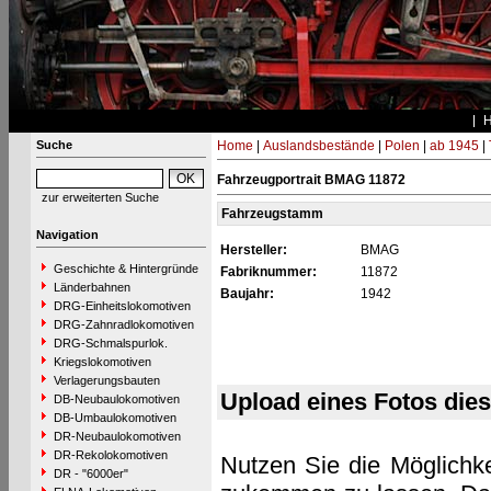
Suche
Home
|
Auslandsbestände
|
Polen
|
ab 1945
|
Fahrzeugportrait BMAG 11872
zur erweiterten Suche
Fahrzeugstamm
Navigation
Hersteller:
BMAG
Geschichte & Hintergründe
Fabriknummer:
11872
Länderbahnen
Baujahr:
1942
DRG-Einheitslokomotiven
DRG-Zahnradlokomotiven
DRG-Schmalspurlok.
Kriegslokomotiven
Verlagerungsbauten
Upload eines Fotos die
DB-Neubaulokomotiven
DB-Umbaulokomotiven
DR-Neubaulokomotiven
DR-Rekolokomotiven
Nutzen Sie die Möglichke
DR - "6000er"