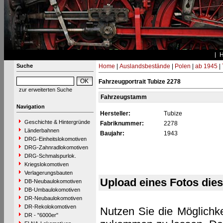
Suche
Home
|
Auslandsbestände
|
Polen
|
ab 1945
|
Fahrzeugportrait Tubize 2278
zur erweiterten Suche
Fahrzeugstamm
Navigation
Hersteller:
Tubize
Geschichte & Hintergründe
Fabriknummer:
2278
Länderbahnen
Baujahr:
1943
DRG-Einheitslokomotiven
DRG-Zahnradlokomotiven
DRG-Schmalspurlok.
Kriegslokomotiven
Verlagerungsbauten
Upload eines Fotos die
DB-Neubaulokomotiven
DB-Umbaulokomotiven
DR-Neubaulokomotiven
DR-Rekolokomotiven
Nutzen Sie die Möglichke
DR - "6000er"