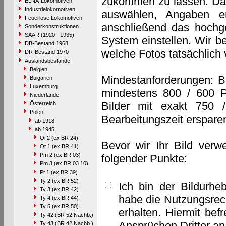
zukommen zu lassen. Das 
ELNA-Lokomotiven
Industrielokomotiven
auswählen, Angaben e
Feuerlose Lokomotiven
anschließend das hochge
Sonderkonstruktionen
SAAR (1920 - 1935)
System einstellen. Wir b
DB-Bestand 1968
welche Fotos tatsächlich
DR-Bestand 1970
Auslandsbestände
Belgien
Mindestanforderungen: B
Bulgarien
Luxemburg
mindestens 800 / 600 P
Niederlande
Bilder mit exakt 750 
Österreich
Polen
Bearbeitungszeit erspare
ab 1918
ab 1945
Oi 2 (ex BR 24)
Bevor wir Ihr Bild verw
Ot 1 (ex BR 41)
Pm 2 (ex BR 03)
folgender Punkte:
Pm 3 (ex BR 03.10)
Pt 1 (ex BR 39)
Ty 2 (ex BR 52)
Ich bin der Bildurhe
Ty 3 (ex BR 42)
habe die Nutzungsrec
Ty 4 (ex BR 44)
Ty 5 (ex BR 50)
erhalten. Hiermit bef
Ty 42 (BR 52 Nachb.)
Ansprüchen Dritter a
Ty 43 (BR 42 Nachb.)