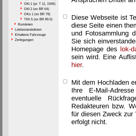
OKi 1 (pr. T 11, 1945)
OKl 2 (ex BR 64)
OKo 1 (ex BR 78)
Diese Webseite ist T
TKh 5 (ex BR 89.0)
diese Seite einen them
Rumänien
Lokbestandslisten
und Fotosammlung dar
Erhaltene Fahrzeuge
Sie sich einverstand
Zerlegungen
Homepage des
lok-
sein wird. Eine Aufl
hier
.
Mit dem Hochladen er
Ihre E-Mail-Adres
eventuelle Rückfra
Redakteuren bzw. We
für diesen Zweck zur 
erfolgt nicht.