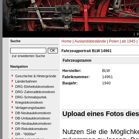
Suche
Home
|
Auslandsbestände
|
Polen
|
ab 1945
|
Fahrzeugportrait BLW 14961
zur erweiterten Suche
Fahrzeugstamm
Navigation
Hersteller:
BLW
Geschichte & Hintergründe
Fabriknummer:
14961
Länderbahnen
Baujahr:
1940
DRG-Einheitslokomotiven
DRG-Zahnradlokomotiven
DRG-Schmalspurlok.
Kriegslokomotiven
Verlagerungsbauten
Upload eines Fotos die
DB-Neubaulokomotiven
DB-Umbaulokomotiven
DR-Neubaulokomotiven
DR-Rekolokomotiven
Nutzen Sie die Möglichke
DR - "6000er"