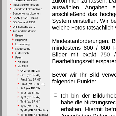
zukommen zu lassen. Das 
ELNA-Lokomotiven
Industrielokomotiven
auswählen, Angaben e
Feuerlose Lokomotiven
anschließend das hochge
Sonderkonstruktionen
SAAR (1920 - 1935)
System einstellen. Wir b
DB-Bestand 1968
welche Fotos tatsächlich
DR-Bestand 1970
Auslandsbestände
Belgien
Mindestanforderungen: B
Bulgarien
Luxemburg
mindestens 800 / 600 P
Niederlande
Bilder mit exakt 750 
Österreich
Polen
Bearbeitungszeit erspare
ab 1918
ab 1945
Oi 2 (ex BR 24)
Bevor wir Ihr Bild verw
Ot 1 (ex BR 41)
Pm 2 (ex BR 03)
folgender Punkte:
Pm 3 (ex BR 03.10)
Pt 1 (ex BR 39)
Ty 2 (ex BR 52)
Ich bin der Bildurhe
Ty 3 (ex BR 42)
habe die Nutzungsrec
Ty 4 (ex BR 44)
Ty 5 (ex BR 50)
erhalten. Hiermit bef
Ty 42 (BR 52 Nachb.)
Ansprüchen Dritter a
Ty 43 (BR 42 Nachb.)