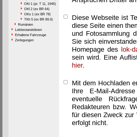
OKi 1 (pr. T 11, 1945)
OKl 2 (ex BR 64)
OKo 1 (ex BR 78)
Diese Webseite ist T
TKh 5 (ex BR 89.0)
diese Seite einen them
Rumänien
Lokbestandslisten
und Fotosammlung dar
Erhaltene Fahrzeuge
Sie sich einverstand
Zerlegungen
Homepage des
lok-
sein wird. Eine Aufl
hier
.
Mit dem Hochladen er
Ihre E-Mail-Adres
eventuelle Rückfra
Redakteuren bzw. We
für diesen Zweck zur 
erfolgt nicht.