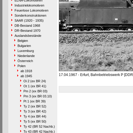
ELNA-Lokomotiven
Industrielokomotiven
Feuerlose Lokomotiven
Sonderkonstruktionen
SAAR (1920 - 1935)
DB-Bestand 1968
DR-Bestand 1970
Auslandsbestände
Belgien
Bulgarien
Luxemburg
Niederlande
Österreich
Polen
ab 1918
17.04.1967 - Erfurt, Bahnbetriebswerk P [DDR
ab 1945
Oi 2 (ex BR 24)
Ot 1 (ex BR 41)
Pm 2 (ex BR 03)
Pm 3 (ex BR 03.10)
Pt 1 (ex BR 39)
Ty 2 (ex BR 52)
Ty 3 (ex BR 42)
Ty 4 (ex BR 44)
Ty 5 (ex BR 50)
Ty 42 (BR 52 Nachb.)
Ty 43 (BR 42 Nachb.)