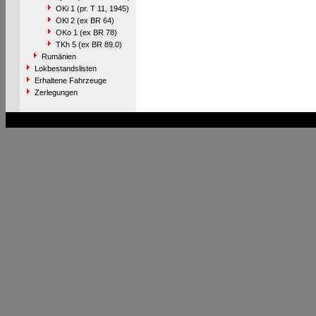
OKi 1 (pr. T 11, 1945)
OKl 2 (ex BR 64)
OKo 1 (ex BR 78)
TKh 5 (ex BR 89.0)
Rumänien
Lokbestandslisten
Erhaltene Fahrzeuge
Zerlegungen