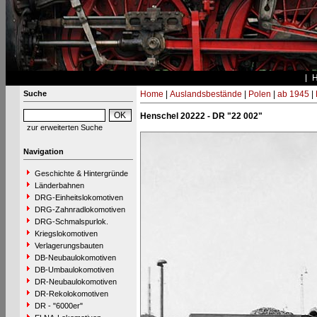
Suche
Home
|
Auslandsbestände
|
Polen
|
ab 1945
|
Henschel 20222 - DR "22 002"
zur erweiterten Suche
Navigation
Geschichte & Hintergründe
Länderbahnen
DRG-Einheitslokomotiven
DRG-Zahnradlokomotiven
DRG-Schmalspurlok.
Kriegslokomotiven
Verlagerungsbauten
DB-Neubaulokomotiven
DB-Umbaulokomotiven
DR-Neubaulokomotiven
DR-Rekolokomotiven
DR - "6000er"