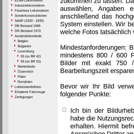
zukommen zu lassen. Das 
ELNA-Lokomotiven
Industrielokomotiven
auswählen, Angaben e
Feuerlose Lokomotiven
anschließend das hochge
Sonderkonstruktionen
SAAR (1920 - 1935)
System einstellen. Wir b
DB-Bestand 1968
welche Fotos tatsächlich
DR-Bestand 1970
Auslandsbestände
Belgien
Mindestanforderungen: B
Bulgarien
Luxemburg
mindestens 800 / 600 P
55 (ex BR 42)
Bilder mit exakt 750 
56 (ex BR 52)
Niederlande
Bearbeitungszeit erspare
Österreich
Polen
Rumänien
Bevor wir Ihr Bild verw
Lokbestandslisten
Erhaltene Fahrzeuge
folgender Punkte:
Zerlegungen
Ich bin der Bildurhe
habe die Nutzungsrec
erhalten. Hiermit bef
Ansprüchen Dritter a