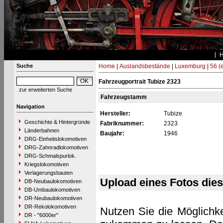
Suche
Home
|
Auslandsbestände
|
Luxemburg
|
56 (
Fahrzeugportrait Tubize 2323
zur erweiterten Suche
Fahrzeugstamm
Navigation
Hersteller:
Tubize
Geschichte & Hintergründe
Fabriknummer:
2323
Länderbahnen
Baujahr:
1946
DRG-Einheitslokomotiven
DRG-Zahnradlokomotiven
DRG-Schmalspurlok.
Kriegslokomotiven
Verlagerungsbauten
Upload eines Fotos die
DB-Neubaulokomotiven
DB-Umbaulokomotiven
DR-Neubaulokomotiven
DR-Rekolokomotiven
Nutzen Sie die Möglichke
DR - "6000er"