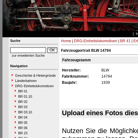
Suche
Home
|
DRG-Einheitslokomotiven
|
BR 41
|
Er
Fahrzeugportrait BLW 14794
zur erweiterten Suche
Fahrzeugstamm
Navigation
Hersteller:
BLW
Geschichte & Hintergründe
Fabriknummer:
14794
Länderbahnen
Baujahr:
1939
DRG-Einheitslokomotiven
BR 01
BR 01.10
BR 02
BR 03
Upload eines Fotos die
BR 03.10
BR 04
BR 05
BR 06
Nutzen Sie die Möglichke
BR 23