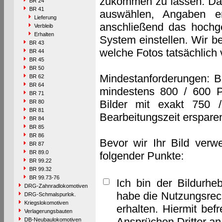
zukommen zu lassen. Das 
BR 24
BR 41
auswählen, Angaben e
Lieferung
anschließend das hochge
Verbleib
Erhalten
System einstellen. Wir b
BR 43
welche Fotos tatsächlich
BR 44
BR 45
BR 50
Mindestanforderungen: B
BR 62
BR 64
mindestens 800 / 600 P
BR 71
Bilder mit exakt 750 
BR 80
BR 81
Bearbeitungszeit erspare
BR 84
BR 85
BR 86
Bevor wir Ihr Bild verw
BR 87
BR 89.0
folgender Punkte:
BR 99.22
BR 99.32
BR 99.73-76
Ich bin der Bildurhe
DRG-Zahnradlokomotiven
habe die Nutzungsrec
DRG-Schmalspurlok.
Kriegslokomotiven
erhalten. Hiermit bef
Verlagerungsbauten
Ansprüchen Dritter a
DB-Neubaulokomotiven