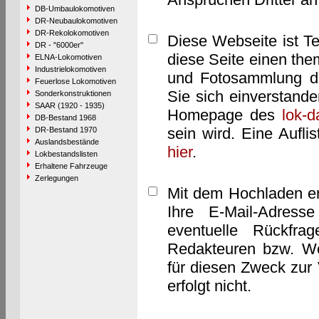
DB-Umbaulokomotiven
DR-Neubaulokomotiven
DR-Rekolokomotiven
Diese Webseite ist T
DR - "6000er"
diese Seite einen them
ELNA-Lokomotiven
Industrielokomotiven
und Fotosammlung dar
Feuerlose Lokomotiven
Sie sich einverstand
Sonderkonstruktionen
SAAR (1920 - 1935)
Homepage des
lok-
DB-Bestand 1968
sein wird. Eine Aufl
DR-Bestand 1970
Auslandsbestände
hier
.
Lokbestandslisten
Erhaltene Fahrzeuge
Zerlegungen
Mit dem Hochladen er
Ihre E-Mail-Adres
eventuelle Rückfra
Redakteuren bzw. We
für diesen Zweck zur 
erfolgt nicht.