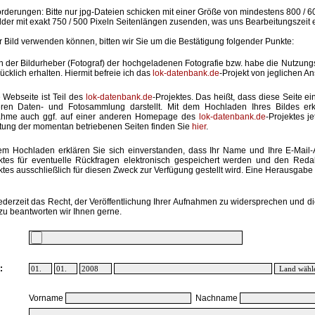
rderungen: Bitte nur jpg-Dateien schicken mit einer Größe von mindestens 800 / 6
lder mit exakt 750 / 500 Pixeln Seitenlängen zusenden, was uns Bearbeitungszeit 
hr Bild verwenden können, bitten wir Sie um die Bestätigung folgender Punkte:
in der Bildurheber (Fotograf) der hochgeladenen Fotografie bzw. habe die Nutzun
ücklich erhalten. Hiermit befreie ich das
lok-datenbank.de
-Projekt von jeglichen A
 Webseite ist Teil des
lok-datenbank.de
-Projektes. Das heißt, dass diese Seite ei
ren Daten- und Fotosammlung darstellt. Mit dem Hochladen Ihres Bildes erk
ahme auch ggf. auf einer anderen Homepage des
lok-datenbank.de
-Projektes j
stung der momentan betriebenen Seiten finden Sie
hier
.
em Hochladen erklären Sie sich einverstanden, dass Ihr Name und Ihre E-Mail
ktes für eventuelle Rückfragen elektronisch gespeichert werden und den Red
ktes ausschließlich für diesen Zweck zur Verfügung gestellt wird. Eine Herausgabe an
ederzeit das Recht, der Veröffentlichung Ihrer Aufnahmen zu widersprechen und di
zu beantworten wir Ihnen gerne.
:
Vorname
Nachname