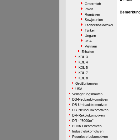
Österreich
Polen
Bemerkung
Rumänien
Sowjetunion
Tschechoslowakei
Türkei
Ungarn
USA
Vietnam
Erhalten
KDL 3
KDL 4
KDL 5
KDL 7
KDL 8
Großbritannien
USA
Verlagerungsbauten
DB-Neubaulokomotiven
DB-Umbaulokomotiven
DR-Neubaulokomotiven
DR-Rekolokomotiven
DR - "6000er"
ELNA-Lokomotiven
Industrielokomotiven
Feuerlose Lokomotiven