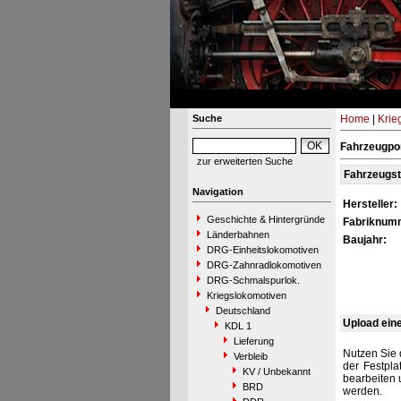
Suche
Home
|
Krie
Fahrzeugpo
zur erweiterten Suche
Fahrzeugs
Navigation
Hersteller:
Geschichte & Hintergründe
Fabriknum
Länderbahnen
Baujahr:
DRG-Einheitslokomotiven
DRG-Zahnradlokomotiven
DRG-Schmalspurlok.
Kriegslokomotiven
Deutschland
Upload ein
KDL 1
Lieferung
Nutzen Sie 
Verbleib
der Festpla
KV / Unbekannt
bearbeiten 
BRD
werden.