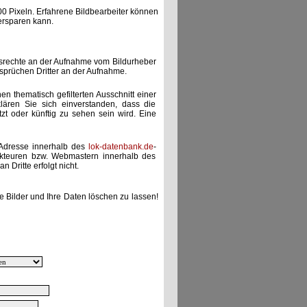
00 Pixeln. Erfahrene Bildbearbeiter können
ersparen kann.
gsrechte an der Aufnahme vom Bildurheber
nsprüchen Dritter an der Aufnahme.
nen thematisch gefilterten Ausschnitt einer
lären Sie sich einverstanden, dass die
etzt oder künftig zu sehen sein wird. Eine
-Adresse innerhalb des
lok-datenbank.de
-
akteuren bzw. Webmastern innerhalb des
 Dritte erfolgt nicht.
e Bilder und Ihre Daten löschen zu lassen!