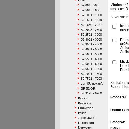
DDR
Mindestanfo
52 001 - 500
uns auch Bi
52 501 - 1000
52 1001 - 1500
Bevor wir I
52 1501 - 1849
52 1850 - 2027
Ich b
52 2028 - 2500
ausdr
52 2501 - 3000
52 3001 - 3500
Diese
größe
52 3501 - 4000
Aufn
52 4001 - 5000
Aufli
52 5001 - 5500
52 5501 - 6000
Mit d
52 6001 - 6500
Proje
52 6501 - 7000
Proje
52 7001 - 7500
52 7501 - 7793
Sie haben j
von SU gekauft
Fragen hier
BR 52 GR
52 9195 - 9900
Fotodatei:
Belgien
Bulgarien
Frankreich
Datum / Ort
Italien
Jugoslawien
Fotograf:
Luxemburg
Norwegen
E-Mail: