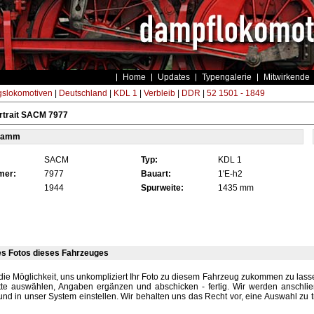
Home
Updates
Typengalerie
Mitwirkende
gslokomotiven
|
Deutschland
|
KDL 1
|
Verbleib
|
DDR
|
52 1501 - 1849
rtrait SACM 7977
tamm
SACM
Typ:
KDL 1
mer:
7977
Bauart:
1'E-h2
1944
Spurweite:
1435 mm
es Fotos dieses Fahrzeuges
die Möglichkeit, uns unkompliziert Ihr Foto zu diesem Fahrzeug zukommen zu lassen
tte auswählen, Angaben ergänzen und abschicken - fertig. Wir werden anschli
und in unser System einstellen. Wir behalten uns das Recht vor, eine Auswahl zu t