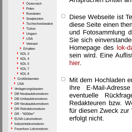
Österreich
Polen
Rumänien
Diese Webseite ist T
Sowjetunion
diese Seite einen them
Tschechoslowakei
Türkei
und Fotosammlung dar
Ungarn
Sie sich einverstand
USA
Vietnam
Homepage des
lok-
Erhalten
sein wird. Eine Aufl
KDL 3
KDL 4
hier
.
KDL 5
KDL 7
KDL 8
Mit dem Hochladen er
Großbritannien
USA
Ihre E-Mail-Adres
Verlagerungsbauten
eventuelle Rückfra
DB-Neubaulokomotiven
DB-Umbaulokomotiven
Redakteuren bzw. We
DR-Neubaulokomotiven
DR-Rekolokomotiven
für diesen Zweck zur 
DR - "6000er"
erfolgt nicht.
ELNA-Lokomotiven
Industrielokomotiven
Feuerlose Lokomotiven