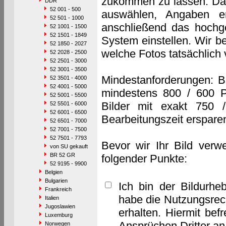
zukommen zu lassen. Das 
DDR
52 001 - 500
auswählen, Angaben e
52 501 - 1000
anschließend das hochge
52 1001 - 1500
52 1501 - 1849
System einstellen. Wir b
52 1850 - 2027
welche Fotos tatsächlich
52 2028 - 2500
52 2501 - 3000
52 3001 - 3500
Mindestanforderungen: B
52 3501 - 4000
52 4001 - 5000
mindestens 800 / 600 P
52 5001 - 5500
Bilder mit exakt 750 
52 5501 - 6000
52 6001 - 6500
Bearbeitungszeit erspare
52 6501 - 7000
52 7001 - 7500
52 7501 - 7793
Bevor wir Ihr Bild verw
von SU gekauft
BR 52 GR
folgender Punkte:
52 9195 - 9900
Belgien
Bulgarien
Ich bin der Bildurhe
Frankreich
habe die Nutzungsrec
Italien
Jugoslawien
erhalten. Hiermit bef
Luxemburg
Ansprüchen Dritter a
Norwegen