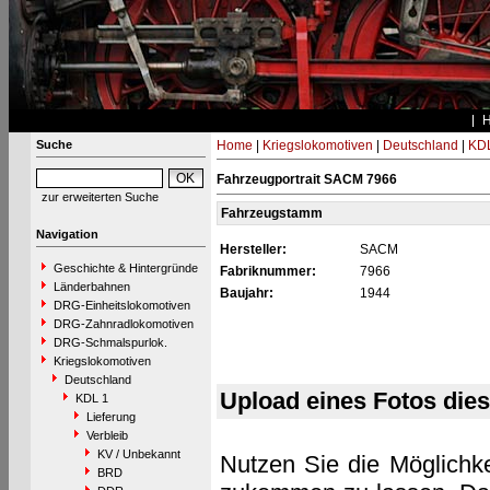
Suche
Home
|
Kriegslokomotiven
|
Deutschland
|
KDL
Fahrzeugportrait SACM 7966
zur erweiterten Suche
Fahrzeugstamm
Navigation
Hersteller:
SACM
Geschichte & Hintergründe
Fabriknummer:
7966
Länderbahnen
Baujahr:
1944
DRG-Einheitslokomotiven
DRG-Zahnradlokomotiven
DRG-Schmalspurlok.
Kriegslokomotiven
Deutschland
Upload eines Fotos die
KDL 1
Lieferung
Verbleib
KV / Unbekannt
Nutzen Sie die Möglichke
BRD