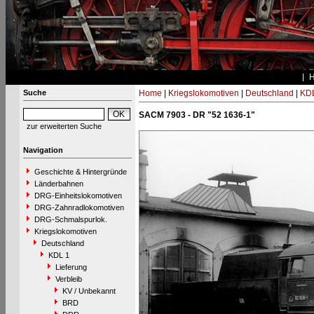
Suche
Home
|
Kriegslokomotiven
|
Deutschland
|
KDL
SACM 7903 - DR "52 1636-1"
zur erweiterten Suche
Navigation
Geschichte & Hintergründe
Länderbahnen
DRG-Einheitslokomotiven
DRG-Zahnradlokomotiven
DRG-Schmalspurlok.
Kriegslokomotiven
Deutschland
KDL 1
Lieferung
Verbleib
KV / Unbekannt
BRD