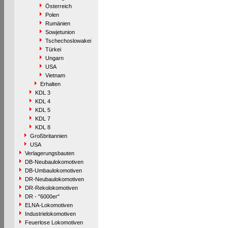
Österreich
Polen
Rumänien
Sowjetunion
Tschechoslowakei
Türkei
Ungarn
USA
Vietnam
Erhalten
KDL 3
KDL 4
KDL 5
KDL 7
KDL 8
Großbritannien
USA
Verlagerungsbauten
DB-Neubaulokomotiven
DB-Umbaulokomotiven
DR-Neubaulokomotiven
DR-Rekolokomotiven
DR - "6000er"
ELNA-Lokomotiven
Industrielokomotiven
Feuerlose Lokomotiven