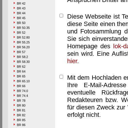
BR 42
BR 43
BR 44
Diese Webseite ist T
BR 45
diese Seite einen them
BR 50
BR 50.35
und Fotosammlung dar
BR 52
Sie sich einverstand
BR 52.80
BR 55.25
Homepage des
lok-
BR 56.20
sein wird. Eine Aufl
BR 57
BR 58.2
hier
.
BR 58.30
BR 62
BR 64
Mit dem Hochladen er
BR 65
BR 65.10
Ihre E-Mail-Adres
BR 66
eventuelle Rückfra
BR 74.0
BR 74.4
Redakteuren bzw. We
BR 78
BR 80
für diesen Zweck zur 
BR 81
erfolgt nicht.
BR 82
BR 85
BR 86