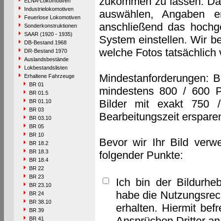
zukommen zu lassen. Das 
ELNA-Lokomotiven
Industrielokomotiven
auswählen, Angaben e
Feuerlose Lokomotiven
anschließend das hochge
Sonderkonstruktionen
SAAR (1920 - 1935)
System einstellen. Wir b
DB-Bestand 1968
welche Fotos tatsächlich
DR-Bestand 1970
Auslandsbestände
Lokbestandslisten
Mindestanforderungen: B
Erhaltene Fahrzeuge
BR 01
mindestens 800 / 600 P
BR 01.5
Bilder mit exakt 750 
BR 01.10
BR 03
Bearbeitungszeit erspare
BR 03.10
BR 05
BR 10
Bevor wir Ihr Bild verw
BR 18.2
BR 18.3
folgender Punkte:
BR 18.4
BR 22
BR 23
Ich bin der Bildurhe
BR 23.10
habe die Nutzungsrec
BR 24
BR 38.10
erhalten. Hiermit bef
BR 39
Ansprüchen Dritter a
BR 41