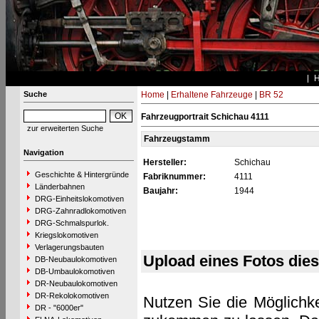
Suche
Home
|
Erhaltene Fahrzeuge
|
BR 52
Fahrzeugportrait Schichau 4111
zur erweiterten Suche
Fahrzeugstamm
Navigation
Hersteller:
Schichau
Geschichte & Hintergründe
Fabriknummer:
4111
Länderbahnen
Baujahr:
1944
DRG-Einheitslokomotiven
DRG-Zahnradlokomotiven
DRG-Schmalspurlok.
Kriegslokomotiven
Verlagerungsbauten
Upload eines Fotos die
DB-Neubaulokomotiven
DB-Umbaulokomotiven
DR-Neubaulokomotiven
DR-Rekolokomotiven
Nutzen Sie die Möglichke
DR - "6000er"