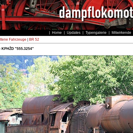
Home
Updates
Typengalerie
Mitwirkende
ltene Fahrzeuge
|
BR 52
- KPHŽD "555.3254"