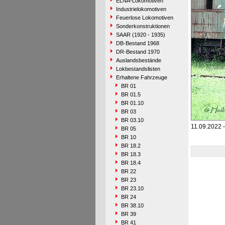
ELNA-Lokomotiven
Industrielokomotiven
Feuerlose Lokomotiven
Sonderkonstruktionen
SAAR (1920 - 1935)
DB-Bestand 1968
DR-Bestand 1970
Auslandsbestände
Lokbestandslisten
Erhaltene Fahrzeuge
BR 01
BR 01.5
BR 01.10
BR 03
BR 03.10
11.09.2022 -
BR 05
BR 10
BR 18.2
BR 18.3
BR 18.4
BR 22
BR 23
BR 23.10
BR 24
BR 38.10
BR 39
BR 41