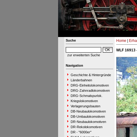
Suche
Home
|
Erha
WLF 16913 
zur erweiterten Suche
Navigation
Geschichte & Hintergründe
Länderbahnen
DRG-Einheitslokomotiven
DRG-Zahnradlokomotiven
DRG-Schmalspurlok.
Kriegslokomotiven
Verlagerungsbauten
DB-Neubaulokomotiven
DB-Umbaulokomotiven
DR-Neubaulokomotiven
DR-Rekolokomotiven
DR - "6000er"