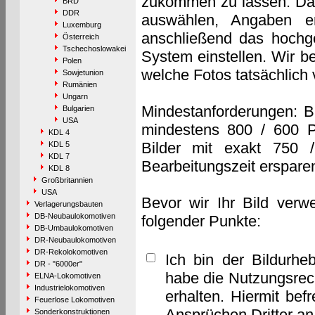
zukommen zu lassen. Das 
BRD
DDR
auswählen, Angaben e
Luxemburg
anschließend das hochge
Österreich
Tschechoslowakei
System einstellen. Wir b
Polen
welche Fotos tatsächlich
Sowjetunion
Rumänien
Ungarn
Mindestanforderungen: B
Bulgarien
USA
mindestens 800 / 600 P
KDL 4
Bilder mit exakt 750 
KDL 5
KDL 7
Bearbeitungszeit erspare
KDL 8
Großbritannien
USA
Bevor wir Ihr Bild verw
Verlagerungsbauten
DB-Neubaulokomotiven
folgender Punkte:
DB-Umbaulokomotiven
DR-Neubaulokomotiven
DR-Rekolokomotiven
Ich bin der Bildurhe
DR - "6000er"
habe die Nutzungsrec
ELNA-Lokomotiven
Industrielokomotiven
erhalten. Hiermit bef
Feuerlose Lokomotiven
Ansprüchen Dritter a
Sonderkonstruktionen