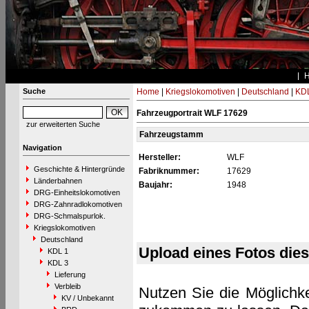
Suche
Home
|
Kriegslokomotiven
|
Deutschland
|
KDL
Fahrzeugportrait WLF 17629
zur erweiterten Suche
Fahrzeugstamm
Navigation
Hersteller:
WLF
Geschichte & Hintergründe
Fabriknummer:
17629
Länderbahnen
Baujahr:
1948
DRG-Einheitslokomotiven
DRG-Zahnradlokomotiven
DRG-Schmalspurlok.
Kriegslokomotiven
Deutschland
Upload eines Fotos die
KDL 1
KDL 3
Lieferung
Verbleib
Nutzen Sie die Möglichke
KV / Unbekannt