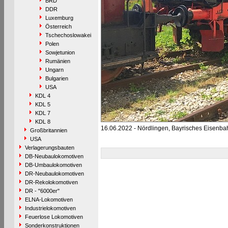
BRD
DDR
Luxemburg
Österreich
Tschechoslowakei
Polen
Sowjetunion
Rumänien
Ungarn
Bulgarien
USA
KDL 4
KDL 5
KDL 7
KDL 8
16.06.2022 - Nördlingen, Bayrisches Eisen
Großbritannien
USA
Verlagerungsbauten
DB-Neubaulokomotiven
DB-Umbaulokomotiven
DR-Neubaulokomotiven
DR-Rekolokomotiven
DR - "6000er"
ELNA-Lokomotiven
Industrielokomotiven
Feuerlose Lokomotiven
Sonderkonstruktionen