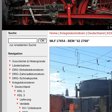
Suche
Home
|
Kriegslokomotiven
|
Deutschland
|
KDL
WLF 17654 - BEM "42 2768"
zur erweiterten Suche
Navigation
Geschichte & Hintergründe
Länderbahnen
DRG-Einheitslokomotiven
DRG-Zahnradlokomotiven
DRG-Schmalspurlok.
Kriegslokomotiven
Deutschland
KDL 1
KDL 3
Lieferung
Verbleib
KV / Unbekannt