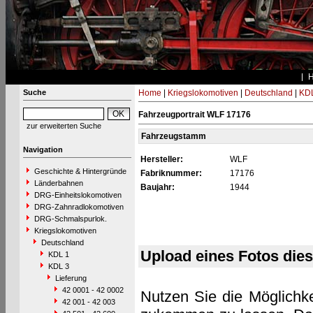
Suche
Home
|
Kriegslokomotiven
|
Deutschland
|
KDL
Fahrzeugportrait WLF 17176
zur erweiterten Suche
Fahrzeugstamm
Navigation
Hersteller:
WLF
Geschichte & Hintergründe
Fabriknummer:
17176
Länderbahnen
Baujahr:
1944
DRG-Einheitslokomotiven
DRG-Zahnradlokomotiven
DRG-Schmalspurlok.
Kriegslokomotiven
Deutschland
Upload eines Fotos die
KDL 1
KDL 3
Lieferung
42 0001 - 42 0002
Nutzen Sie die Möglichke
42 001 - 42 003