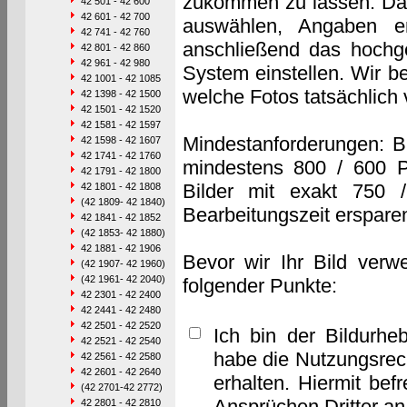
zukommen zu lassen. Das 
42 501 - 42 600
42 601 - 42 700
auswählen, Angaben e
42 741 - 42 760
anschließend das hochge
42 801 - 42 860
42 961 - 42 980
System einstellen. Wir b
42 1001 - 42 1085
welche Fotos tatsächlich
42 1398 - 42 1500
42 1501 - 42 1520
42 1581 - 42 1597
Mindestanforderungen: B
42 1598 - 42 1607
42 1741 - 42 1760
mindestens 800 / 600 P
42 1791 - 42 1800
Bilder mit exakt 750 
42 1801 - 42 1808
(42 1809- 42 1840)
Bearbeitungszeit erspare
42 1841 - 42 1852
(42 1853- 42 1880)
42 1881 - 42 1906
Bevor wir Ihr Bild verw
(42 1907- 42 1960)
(42 1961- 42 2040)
folgender Punkte:
42 2301 - 42 2400
42 2441 - 42 2480
42 2501 - 42 2520
Ich bin der Bildurhe
42 2521 - 42 2540
habe die Nutzungsrec
42 2561 - 42 2580
42 2601 - 42 2640
erhalten. Hiermit bef
(42 2701-42 2772)
Ansprüchen Dritter a
42 2801 - 42 2810