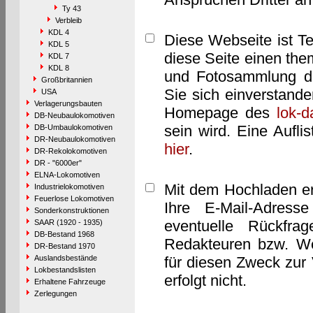
Ty 43
Verbleib
KDL 4
Diese Webseite ist T
KDL 5
diese Seite einen them
KDL 7
KDL 8
und Fotosammlung dar
Großbritannien
Sie sich einverstand
USA
Verlagerungsbauten
Homepage des
lok-
DB-Neubaulokomotiven
sein wird. Eine Aufl
DB-Umbaulokomotiven
DR-Neubaulokomotiven
hier
.
DR-Rekolokomotiven
DR - "6000er"
ELNA-Lokomotiven
Mit dem Hochladen er
Industrielokomotiven
Feuerlose Lokomotiven
Ihre E-Mail-Adres
Sonderkonstruktionen
eventuelle Rückfra
SAAR (1920 - 1935)
DB-Bestand 1968
Redakteuren bzw. We
DR-Bestand 1970
Auslandsbestände
für diesen Zweck zur 
Lokbestandslisten
erfolgt nicht.
Erhaltene Fahrzeuge
Zerlegungen