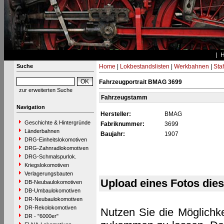
Suche
Home
|
Lokbestandslisten
|
Werkbahnen
|
Stah
Fahrzeugportrait BMAG 3699
zur erweiterten Suche
Fahrzeugstamm
Navigation
Hersteller:
BMAG
Geschichte & Hintergründe
Fabriknummer:
3699
Länderbahnen
Baujahr:
1907
DRG-Einheitslokomotiven
DRG-Zahnradlokomotiven
DRG-Schmalspurlok.
Kriegslokomotiven
Verlagerungsbauten
Upload eines Fotos die
DB-Neubaulokomotiven
DB-Umbaulokomotiven
DR-Neubaulokomotiven
DR-Rekolokomotiven
Nutzen Sie die Möglichke
DR - "6000er"