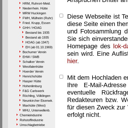
HRM, Ruhrort-Meid.
Niederrhein. Hütte
MRW Huckingen
Diese Webseite ist T
FWH, Mülheim (Ruhr)
diese Seite einen them
Fried. Krupp, Essen
GHH / HOAG
und Fotosammlung dar
Bestand bis 1935
Sie sich einverstand
Bestand ab 1935
HOAG (ab 1947)
Homepage des
lok-
EH (ab 01.10.1969)
sein wird. Eine Aufl
Bochumer Verein
EHW / SWB
hier
.
Schalker Verein
Westfalenhütte
Hoerder Verein
Mit dem Hochladen er
Henrichshütte
Hasper Hütte
Ihre E-Mail-Adres
Hohenlimburg
eventuelle Rückfra
F&G Carlswerk
Röchling, Völklingen
Redakteuren bzw. We
Neunkircher Eisenwk.
Maxhütte (West)
für diesen Zweck zur 
MHU, Unterwellenb.
erfolgt nicht.
Chemieindustrie
Rohstoffindustrie
Umschlagbetriebe