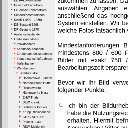
zukommen zu lassen. Das 
ELNA-Lokomotiven
Industrielokomotiven
auswählen, Angaben e
Feuerlose Lokomotiven
anschließend das hochge
Sonderkonstruktionen
SAAR (1920 - 1935)
System einstellen. Wir b
DB-Bestand 1968
welche Fotos tatsächlich
DR-Bestand 1970
Auslandsbestände
Lokbestandslisten
Mindestanforderungen: B
Privatbahnen
Schmalspurbahnen
mindestens 800 / 600 P
Grubenanschlussbahnen
Bilder mit exakt 750 
Industrieanschlußbahnen
Hafenbahnen
Bearbeitungszeit erspare
Werkbahnen
Stahlindustrie
Hochofenwk. Lübeck
Bevor wir Ihr Bild verw
Norddeutsche Hütte
Reichswerke
folgender Punkte:
Hüttenwerke Harz
EHW Thale
DEW Krefeld
Ich bin der Bildurhe
Stahlwerk Becker
habe die Nutzungsrec
Krupp Rheinhausen
GDK / ATH / EH
erhalten. Hiermit bef
Phoenix, Laar
Ansprüchen Dritter a
RSW, Meiderich