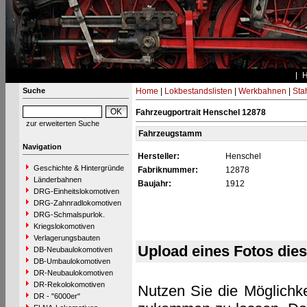
Suche
Home
|
Lokbestandslisten
|
Werkbahnen
|
Stah
Fahrzeugportrait Henschel 12878
zur erweiterten Suche
Fahrzeugstamm
Navigation
Hersteller:
Henschel
Geschichte & Hintergründe
Fabriknummer:
12878
Länderbahnen
Baujahr:
1912
DRG-Einheitslokomotiven
DRG-Zahnradlokomotiven
DRG-Schmalspurlok.
Kriegslokomotiven
Verlagerungsbauten
Upload eines Fotos die
DB-Neubaulokomotiven
DB-Umbaulokomotiven
DR-Neubaulokomotiven
DR-Rekolokomotiven
Nutzen Sie die Möglichke
DR - "6000er"