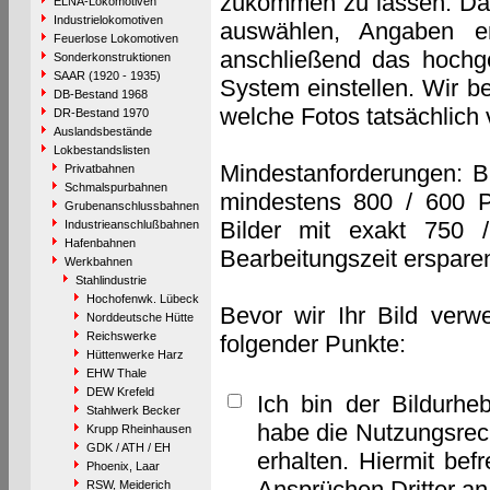
zukommen zu lassen. Das 
ELNA-Lokomotiven
Industrielokomotiven
auswählen, Angaben e
Feuerlose Lokomotiven
anschließend das hochge
Sonderkonstruktionen
SAAR (1920 - 1935)
System einstellen. Wir b
DB-Bestand 1968
welche Fotos tatsächlich
DR-Bestand 1970
Auslandsbestände
Lokbestandslisten
Mindestanforderungen: B
Privatbahnen
Schmalspurbahnen
mindestens 800 / 600 P
Grubenanschlussbahnen
Bilder mit exakt 750 
Industrieanschlußbahnen
Hafenbahnen
Bearbeitungszeit erspare
Werkbahnen
Stahlindustrie
Hochofenwk. Lübeck
Bevor wir Ihr Bild verw
Norddeutsche Hütte
Reichswerke
folgender Punkte:
Hüttenwerke Harz
EHW Thale
DEW Krefeld
Ich bin der Bildurhe
Stahlwerk Becker
habe die Nutzungsrec
Krupp Rheinhausen
GDK / ATH / EH
erhalten. Hiermit bef
Phoenix, Laar
Ansprüchen Dritter a
RSW, Meiderich