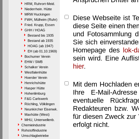
HRM, Ruhrort-Meid.
Niederrhein. Hütte
MRW Huckingen
Diese Webseite ist T
FWH, Mülheim (Ruhr)
diese Seite einen them
Fried. Krupp, Essen
GHH / HOAG
und Fotosammlung dar
Bestand bis 1935
Sie sich einverstand
Bestand ab 1935
HOAG (ab 1947)
Homepage des
lok-
EH (ab 01.10.1969)
sein wird. Eine Aufl
Bochumer Verein
EHW / SWB
hier
.
Schalker Verein
Westfalenhütte
Hoerder Verein
Mit dem Hochladen er
Henrichshütte
Hasper Hütte
Ihre E-Mail-Adres
Hohenlimburg
eventuelle Rückfra
F&G Carlswerk
Röchling, Völklingen
Redakteuren bzw. We
Neunkircher Eisenwk.
Maxhütte (West)
für diesen Zweck zur 
MHU, Unterwellenb.
erfolgt nicht.
Chemieindustrie
Rohstoffindustrie
Umschlagbetriebe