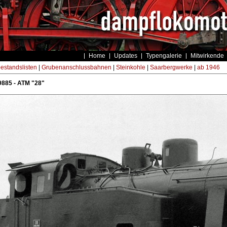
Home
Updates
Typengalerie
Mitwirkende
estandslisten
|
Grubenanschlussbahnen
|
Steinkohle
|
Saarbergwerke
|
ab 1946
9885 - ATM "28"