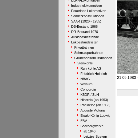
ELNA-Lokomotiven
Industrielokomotiven
Feuerlose Lokomotiven
Sonderkonstruktionen
SAAR (1920 - 1935)
DB-Bestand 1968
DR-Bestand 1970
Auslandsbestände
Lokbestandslisten
Privatbahnen
Schmalspurbahnen
Grubenanschlussbahnen
Steinkohle
Ruhrkohle AG
Friedrich Heinrich
21.09.1983 
NBAG
Walsum
Concordia
KBDR / ZuH
Hibernia (ab 1953)
Rheinelbe (ab 1953)
Auguste Victoria
Ewald-König Ludwig
EBV
Saarbergwerke
ab 1946
Letztes System