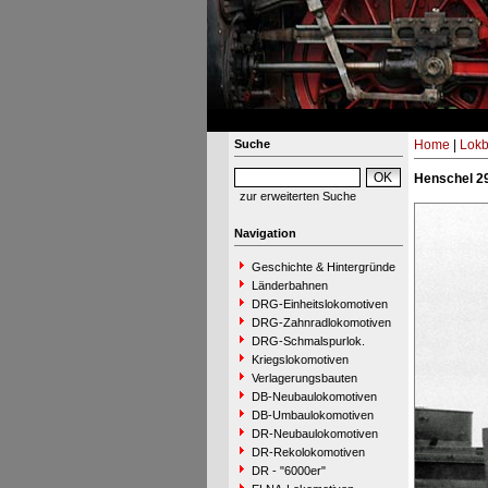
Suche
Home
|
Lokb
Henschel 2
zur erweiterten Suche
Navigation
Geschichte & Hintergründe
Länderbahnen
DRG-Einheitslokomotiven
DRG-Zahnradlokomotiven
DRG-Schmalspurlok.
Kriegslokomotiven
Verlagerungsbauten
DB-Neubaulokomotiven
DB-Umbaulokomotiven
DR-Neubaulokomotiven
DR-Rekolokomotiven
DR - "6000er"