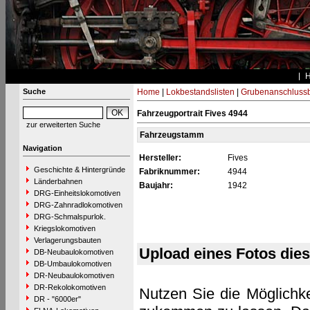
Suche
Home
|
Lokbestandslisten
|
Grubenanschluss
Fahrzeugportrait Fives 4944
zur erweiterten Suche
Fahrzeugstamm
Navigation
Hersteller:
Fives
Geschichte & Hintergründe
Fabriknummer:
4944
Länderbahnen
Baujahr:
1942
DRG-Einheitslokomotiven
DRG-Zahnradlokomotiven
DRG-Schmalspurlok.
Kriegslokomotiven
Verlagerungsbauten
Upload eines Fotos die
DB-Neubaulokomotiven
DB-Umbaulokomotiven
DR-Neubaulokomotiven
DR-Rekolokomotiven
Nutzen Sie die Möglichke
DR - "6000er"