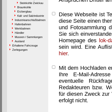
Steinkohle Zwickau
Braunkohle
Erzbergbau
Diese Webseite ist T
Kali- und Salzindustrie
diese Seite einen them
Industrieanschlußbahnen
Hafenbahnen
und Fotosammlung dar
Werkbahnen
Sie sich einverstand
Händler
Museen / Sammlungen
Homepage des
lok-
Ausland
sein wird. Eine Aufl
Erhaltene Fahrzeuge
Zerlegungen
hier
.
Mit dem Hochladen er
Ihre E-Mail-Adres
eventuelle Rückfra
Redakteuren bzw. We
für diesen Zweck zur 
erfolgt nicht.