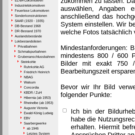
zukommen zu lassen. Das 
ELNA-Lokomotiven
Industrielokomotiven
auswählen, Angaben e
Feuerlose Lokomotiven
anschließend das hochge
Sonderkonstruktionen
SAAR (1920 - 1935)
System einstellen. Wir b
DB-Bestand 1968
welche Fotos tatsächlich
DR-Bestand 1970
Auslandsbestände
Lokbestandslisten
Mindestanforderungen: B
Privatbahnen
Schmalspurbahnen
mindestens 800 / 600 P
Grubenanschlussbahnen
Bilder mit exakt 750 
Steinkohle
Ruhrkohle AG
Bearbeitungszeit erspare
Friedrich Heinrich
NBAG
Walsum
Bevor wir Ihr Bild verw
Concordia
KBDR / ZuH
folgender Punkte:
Hibernia (ab 1953)
Rheinelbe (ab 1953)
Auguste Victoria
Ich bin der Bildurhe
Ewald-König Ludwig
habe die Nutzungsrec
EBV
Saarbergwerke
erhalten. Hiermit bef
ab 1946
Ansprüchen Dritter a
Letztes System