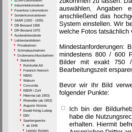
zukommen zu lassen. Das 
ELNA-Lokomotiven
Industrielokomotiven
auswählen, Angaben e
Feuerlose Lokomotiven
anschließend das hochge
Sonderkonstruktionen
SAAR (1920 - 1935)
System einstellen. Wir b
DB-Bestand 1968
welche Fotos tatsächlich
DR-Bestand 1970
Auslandsbestände
Lokbestandslisten
Mindestanforderungen: B
Privatbahnen
Schmalspurbahnen
mindestens 800 / 600 P
Grubenanschlussbahnen
Bilder mit exakt 750 
Steinkohle
Ruhrkohle AG
Bearbeitungszeit erspare
Friedrich Heinrich
NBAG
Walsum
Bevor wir Ihr Bild verw
Concordia
KBDR / ZuH
folgender Punkte:
Hibernia (ab 1953)
Rheinelbe (ab 1953)
Auguste Victoria
Ich bin der Bildurhe
Ewald-König Ludwig
habe die Nutzungsrec
EBV
Saarbergwerke
erhalten. Hiermit bef
ab 1946
Ansprüchen Dritter a
Letztes System