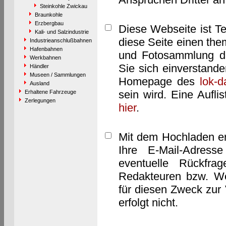
Steinkohle Zwickau
Braunkohle
Erzbergbau
Diese Webseite ist T
Kali- und Salzindustrie
diese Seite einen them
Industrieanschlußbahnen
Hafenbahnen
und Fotosammlung dar
Werkbahnen
Sie sich einverstand
Händler
Museen / Sammlungen
Homepage des
lok-
Ausland
sein wird. Eine Aufl
Erhaltene Fahrzeuge
Zerlegungen
hier
.
Mit dem Hochladen er
Ihre E-Mail-Adres
eventuelle Rückfra
Redakteuren bzw. We
für diesen Zweck zur 
erfolgt nicht.