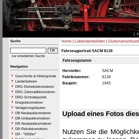
Suche
Home
|
Lokbestandslisten
|
Grubenanschluss
Fahrzeugportrait SACM 8139
zur erweiterten Suche
Fahrzeugstamm
Navigation
Hersteller:
SACM
Geschichte & Hintergründe
Fabriknummer:
8139
Länderbahnen
Baujahr:
1945
DRG-Einheitslokomotiven
DRG-Zahnradlokomotiven
DRG-Schmalspurlok.
Kriegslokomotiven
Verlagerungsbauten
Upload eines Fotos die
DB-Neubaulokomotiven
DB-Umbaulokomotiven
DR-Neubaulokomotiven
DR-Rekolokomotiven
Nutzen Sie die Möglichke
DR - "6000er"