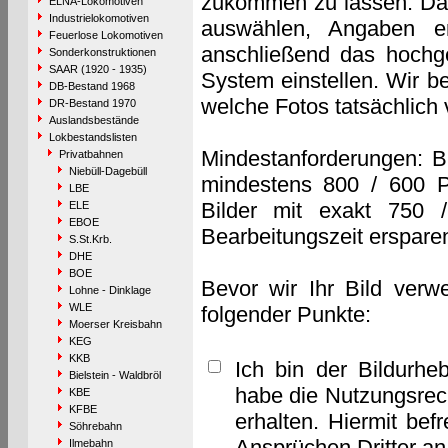
zukommen zu lassen. Das 
ELNA-Lokomotiven
Industrielokomotiven
auswählen, Angaben e
Feuerlose Lokomotiven
anschließend das hochge
Sonderkonstruktionen
SAAR (1920 - 1935)
System einstellen. Wir b
DB-Bestand 1968
welche Fotos tatsächlich
DR-Bestand 1970
Auslandsbestände
Lokbestandslisten
Mindestanforderungen: B
Privatbahnen
Niebüll-Dagebüll
mindestens 800 / 600 P
LBE
Bilder mit exakt 750 
ELE
EBOE
Bearbeitungszeit erspare
S.St.Krb.
DHE
BOE
Bevor wir Ihr Bild verw
Lohne - Dinklage
WLE
folgender Punkte:
Moerser Kreisbahn
KEG
KKB
Ich bin der Bildurhe
Bielstein - Waldbröl
habe die Nutzungsrec
KBE
KFBE
erhalten. Hiermit bef
Söhrebahn
Ansprüchen Dritter a
Ilmebahn