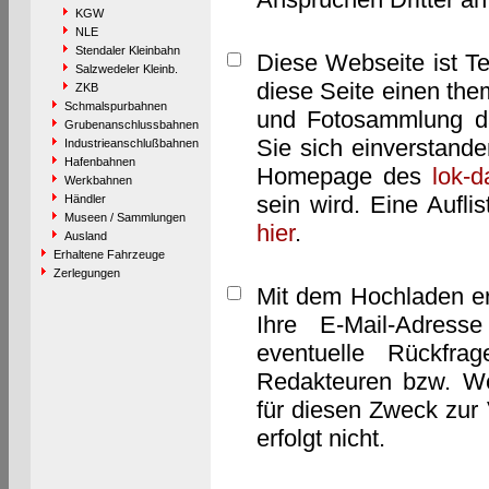
KGW
NLE
Stendaler Kleinbahn
Diese Webseite ist T
Salzwedeler Kleinb.
diese Seite einen them
ZKB
Schmalspurbahnen
und Fotosammlung dar
Grubenanschlussbahnen
Sie sich einverstand
Industrieanschlußbahnen
Hafenbahnen
Homepage des
lok-
Werkbahnen
sein wird. Eine Aufl
Händler
Museen / Sammlungen
hier
.
Ausland
Erhaltene Fahrzeuge
Zerlegungen
Mit dem Hochladen er
Ihre E-Mail-Adres
eventuelle Rückfra
Redakteuren bzw. We
für diesen Zweck zur 
erfolgt nicht.