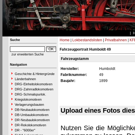
Suche
Home
|
Lokbestandslisten
|
Privatbahnen
|
KF
Fahrzeugportrait Humboldt 49
zur erweiterten Suche
Fahrzeugstamm
Navigation
Hersteller:
Humboldt
Geschichte & Hintergründe
Fabriknummer:
49
Länderbahnen
Baujahr:
1899
DRG-Einheitslokomotiven
DRG-Zahnradlokomotiven
DRG-Schmalspurlok.
Kriegslokomotiven
Verlagerungsbauten
Upload eines Fotos die
DB-Neubaulokomotiven
DB-Umbaulokomotiven
DR-Neubaulokomotiven
DR-Rekolokomotiven
Nutzen Sie die Möglichke
DR - "6000er"