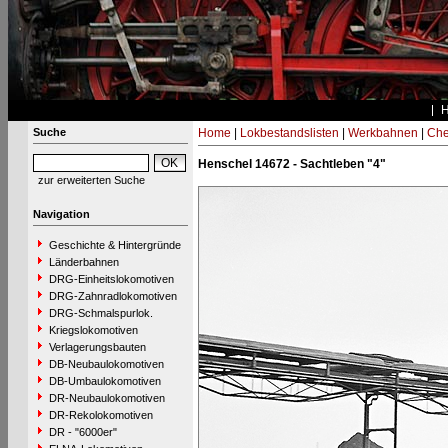
Suche
Home
|
Lokbestandslisten
|
Werkbahnen
|
Che
Henschel 14672 - Sachtleben "4"
zur erweiterten Suche
Navigation
Geschichte & Hintergründe
Länderbahnen
DRG-Einheitslokomotiven
DRG-Zahnradlokomotiven
DRG-Schmalspurlok.
Kriegslokomotiven
Verlagerungsbauten
DB-Neubaulokomotiven
DB-Umbaulokomotiven
DR-Neubaulokomotiven
DR-Rekolokomotiven
DR - "6000er"