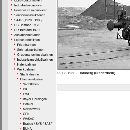
ELNA-Lokomotiven
Industrielokomotiven
Feuerlose Lokomotiven
Sonderkonstruktionen
SAAR (1920 - 1935)
DB-Bestand 1968
DR-Bestand 1970
Auslandsbestände
Lokbestandslisten
Privatbahnen
Schmalspurbahnen
Grubenanschlussbahnen
Industrieanschlußbahnen
Hafenbahnen
Werkbahnen
09.08.1968 - Homberg (Niederrhein)
Stahlindustrie
Chemieindustrie
Sachtleben
DK
CWH
Bayer Uerdingen
Henkel
Martinswerk
CFK
WASAG
Brabag / SYS / BASF
BUNA