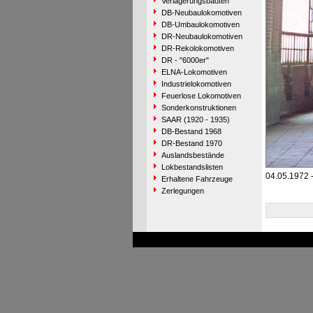
Verlagerungsbauten
DB-Neubaulokomotiven
DB-Umbaulokomotiven
DR-Neubaulokomotiven
DR-Rekolokomotiven
DR - "6000er"
ELNA-Lokomotiven
Industrielokomotiven
Feuerlose Lokomotiven
Sonderkonstruktionen
SAAR (1920 - 1935)
DB-Bestand 1968
DR-Bestand 1970
Auslandsbestände
Lokbestandslisten
04.05.1972 
Erhaltene Fahrzeuge
Zerlegungen