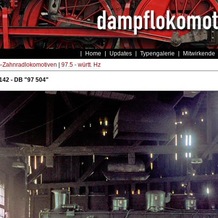
Home
Updates
Typengalerie
Mitwirkende
Zahnradlokomotiven
|
97.5 - württ. Hz
142 - DB "97 504"