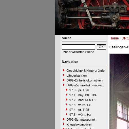
Suche
Home
|
DRG-
Esslingen 4
zur erweiterten Suche
Navigation
Geschichte & Hintergründe
Länderbahnen
DRG-Einheitslokomotiven
DRG-Zahnradlokomotiven
97.0 - pr. T 26
97.1 - bay. PtzL 3/4
97.2 - bad. IX b 1-2
97.3 - württ. Fz
97.4 - pr. T 28
97.5 - württ. Hz
DRG-Schmalspurlok.
Kriegslokomotiven