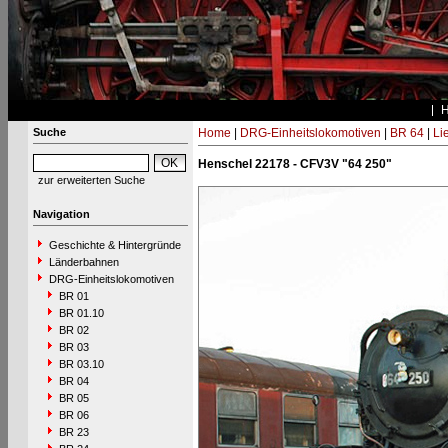
Suche
Home
|
DRG-Einheitslokomotiven
|
BR 64
|
Li
Henschel 22178 - CFV3V "64 250"
zur erweiterten Suche
Navigation
Geschichte & Hintergründe
Länderbahnen
DRG-Einheitslokomotiven
BR 01
BR 01.10
BR 02
BR 03
BR 03.10
BR 04
BR 05
BR 06
BR 23