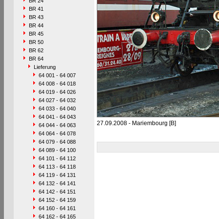
BR 24
BR 41
BR 43
BR 44
BR 45
BR 50
BR 62
BR 64
Lieferung
64 001 - 64 007
64 008 - 64 018
64 019 - 64 026
64 027 - 64 032
64 033 - 64 040
64 041 - 64 043
27.09.2008 - Mariembourg [B]
64 044 - 64 063
64 064 - 64 078
64 079 - 64 088
64 089 - 64 100
64 101 - 64 112
64 113 - 64 118
64 119 - 64 131
64 132 - 64 141
64 142 - 64 151
64 152 - 64 159
64 160 - 64 161
64 162 - 64 165