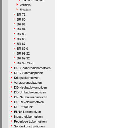
64 511 - 64 520
Verbleib
Erhalten
BR 71
BR 80
BR 81
BR 84
BR 85
BR 86
BR 87
BR 89.0
BR 99.22
BR 99.32
BR 99.73-76
DRG-Zahnradlokomotiven
DRG-Schmalspurlok.
Kriegslokomotiven
Verlagerungsbauten
DB-Neubaulokomotiven
DB-Umbaulokomotiven
DR-Neubaulokomotiven
DR-Rekolokomotiven
DR - "6000er"
ELNA-Lokomotiven
Industrielokomotiven
Feuerlose Lokomotiven
Sonderkonstruktionen